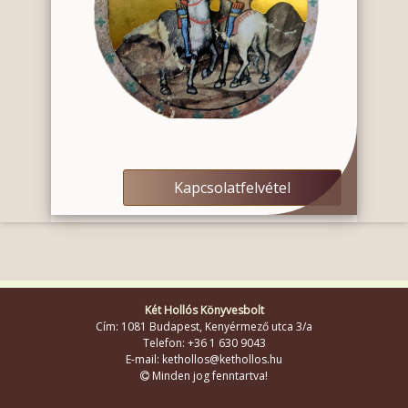
Kapcsolatfelvétel
Két Hollós Könyvesbolt
Cím: 1081 Budapest, Kenyérmező utca 3/a
Telefon: +36 1 630 9043
E-mail: kethollos@kethollos.hu
Minden jog fenntartva!