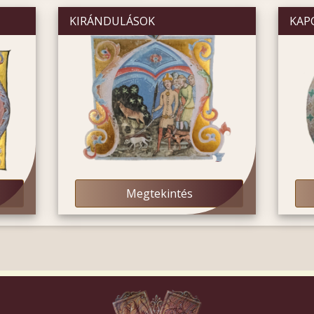
KIRÁNDULÁSOK
KAP
Megtekintés