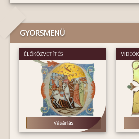
GYORSMENÜ
ÉLŐKÖZVETÍTÉS
VIDEÓ
Vásárlás