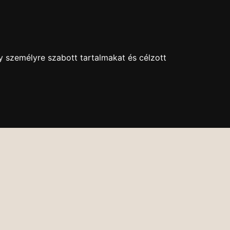
+36 1 630-9043
kethollos@kethollos.hu
Nyitva: H-P: 11-18
y személyre szabott tartalmakat és célzott
EK
KAPCSOLAT