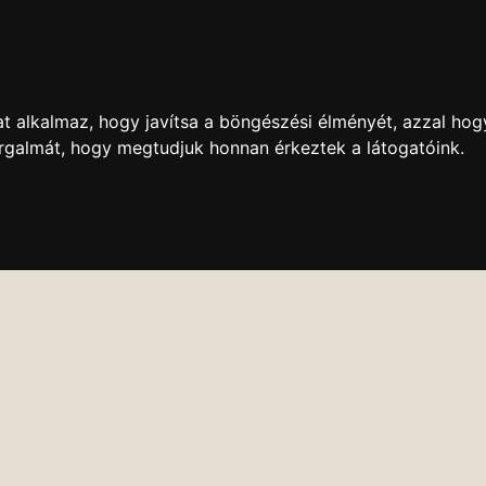
t alkalmaz, hogy javítsa a böngészési élményét, azzal hog
orgalmát, hogy megtudjuk honnan érkeztek a látogatóink.
DVD BOLT
ONLINE KÖZVETÍTÉS
VIDEÓTÁR
ESEMÉNY