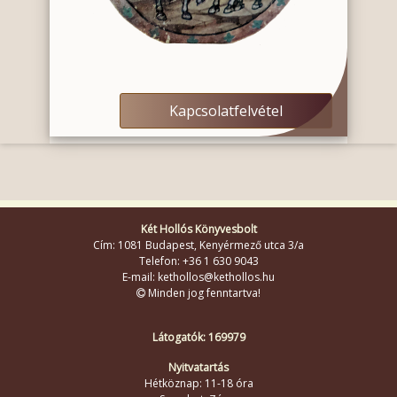
Kapcsolatfelvétel
Két Hollós Könyvesbolt
Cím: 1081 Budapest, Kenyérmező utca 3/a
Telefon: +36 1 630 9043
E-mail: kethollos@kethollos.hu
Minden jog fenntartva!
Látogatók: 169979
Nyitvatartás
Hétköznap: 11-18 óra