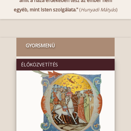
amit a haza érdekében tesz az ember nem
egyéb, mint Isten szolgálata."
(
Hunyadi Mátyás
)
GYORSMENÜ
ÉLŐKÖZVETÍTÉS