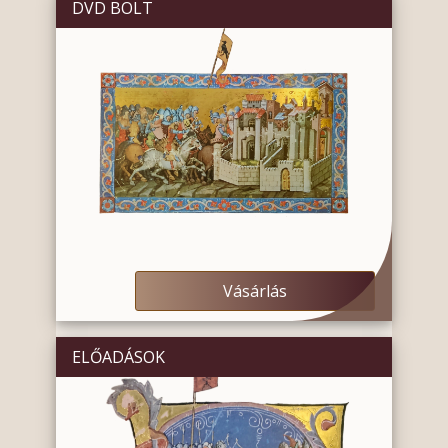
DVD BOLT
Vásárlás
ELŐADÁSOK