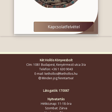
Kapcsolatfelvétel
Két Hollós Könyvesbolt
Cím: 1081 Budapest, Kenyérmező utca 3/a
Telefon: +36 1 630 9043
E-mail: kethollos@kethollos.hu
Minden jog fenntartva!
Látogatók: 170067
Nyitvatartás
Hétköznap: 11-18 óra
Szombat: Zárva