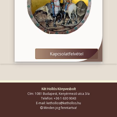
Kapcsolatfelvétel
Két Hollós Könyvesbolt
Cím: 1081 Budapest, Kenyérmező utca 3/a
Telefon: +36 1 630 9043
E-mail: kethollos@kethollos.hu
Minden jog fenntartva!