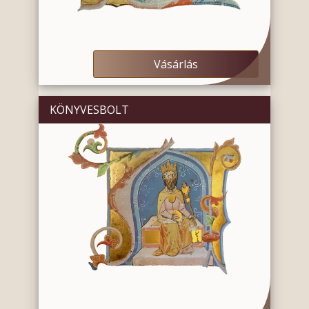
Vásárlás
KÖNYVESBOLT