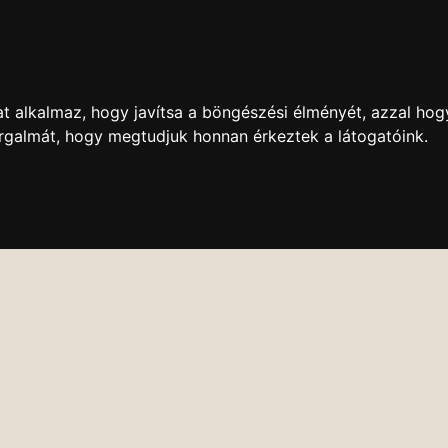
t alkalmaz, hogy javítsa a böngészési élményét, azzal hog
orgalmát, hogy megtudjuk honnan érkeztek a látogatóink.
DVD BOLT
ONLINE KÖZVETÍTÉS
VIDEÓTÁR
ESEMÉNY