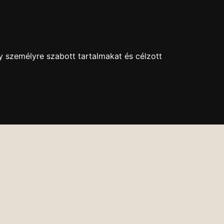
+36 1 630-9043
kethollos@kethollos.hu
Nyitva: H-P: 11-18
y személyre szabott tartalmakat és célzott
EK
KAPCSOLAT