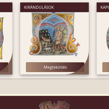
KIRÁNDULÁSOK
KAP
Megtekintés