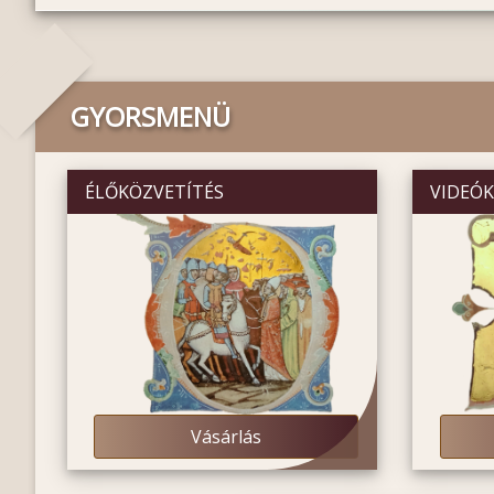
GYORSMENÜ
ÉLŐKÖZVETÍTÉS
VIDEÓ
Vásárlás