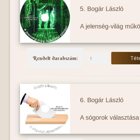
5. Bogár László
A jelenség-világ működ
Tét
Rendelt darabszám:
6. Bogár László
A sógorok választása