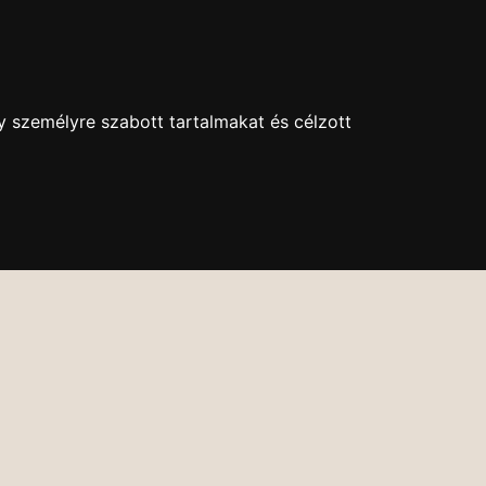
+36 1 630-9043
kethollos@kethollos.hu
Nyitva: H-P: 11-18
y személyre szabott tartalmakat és célzott
EK
KAPCSOLAT