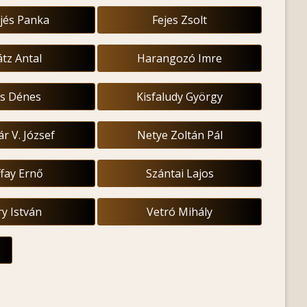
jés Panka
Fejes Zsolt
átz Antal
Harangozó Imre
ss Dénes
Kisfaludy György
r V. József
Netye Zoltán Pál
fay Ernő
Szántai Lajos
ry István
Vetró Mihály