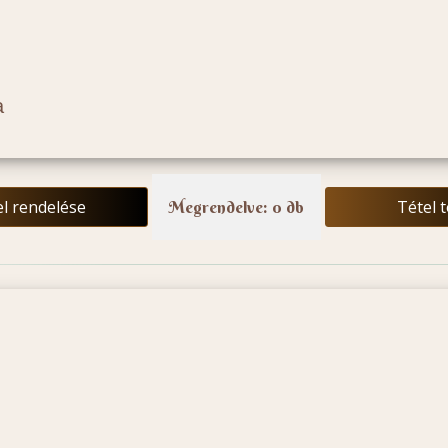
a
el rendelése
Tétel 
Megrendelve: 0 db