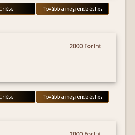
törlése
Tovább a megrendeléshez
2000
törlése
Tovább a megrendeléshez
2000