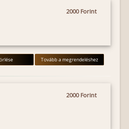
2000
törlése
Tovább a megrendeléshez
2000