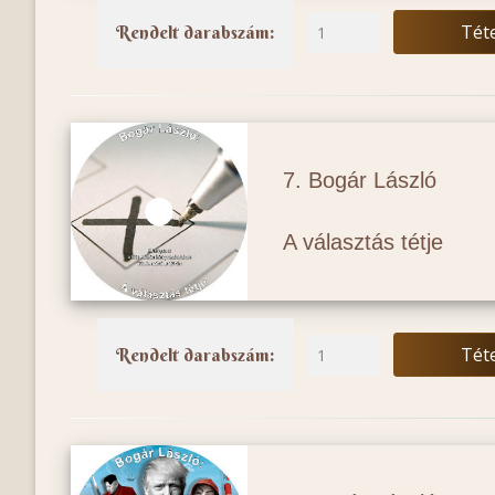
Tét
Rendelt darabszám:
7. Bogár László
A választás tétje
Tét
Rendelt darabszám: