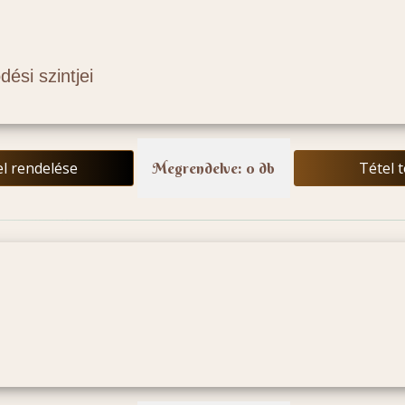
ési szintjei
el rendelése
Tétel 
Megrendelve: 0 db