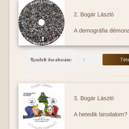
2. Bogár László
A demográfia démon
Tét
Rendelt darabszám:
3. Bogár László
A hetedik birodalom?