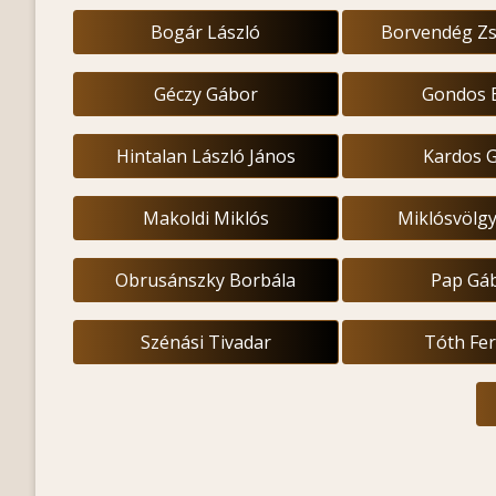
Bogár László
Borvendég Z
Géczy Gábor
Gondos 
Hintalan László János
Kardos 
Makoldi Miklós
Miklósvölgy
Obrusánszky Borbála
Pap Gá
Szénási Tivadar
Tóth Fe