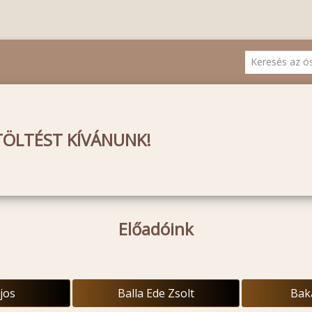
ÖLTÉST KÍVÁNUNK!
Előadóink
jos
Balla Ede Zsolt
Bak