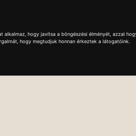
t alkalmaz, hogy javítsa a böngészési élményét, azzal hog
orgalmát, hogy megtudjuk honnan érkeztek a látogatóink.
DVD BOLT
ONLINE KÖZVETÍTÉS
VIDEÓTÁR
ESEMÉNY