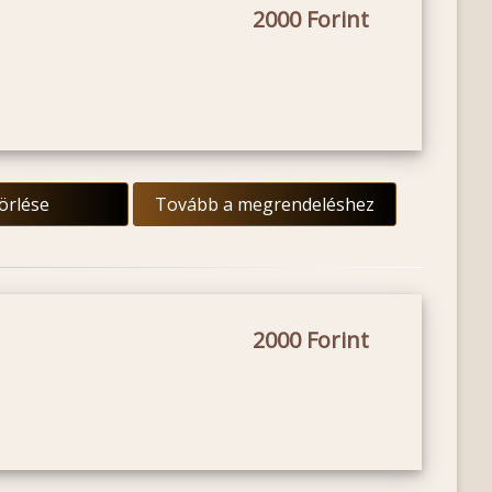
2000
törlése
Tovább a megrendeléshez
2000