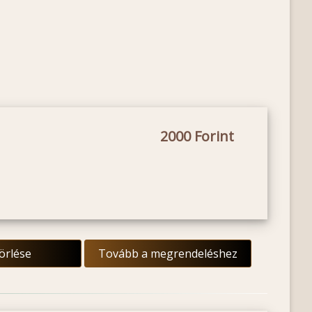
2000
törlése
Tovább a megrendeléshez