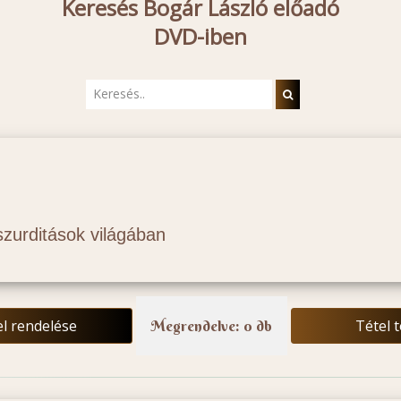
Keresés Bogár László előadó
DVD-iben
szurditások világában
el rendelése
Tétel 
Megrendelve: 0 db