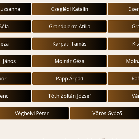
suzsanna
Czeglédi Katalin
Cser
Béla
Grandpierre Atilla
Gr
Géza
Kárpáti Tamás
Ki
i János
Molnár Géza
Molná
bor
Papp Árpád
Raf
renc
Tóth Zoltán József
Vá
Véghelyi Péter
Vörös Győző