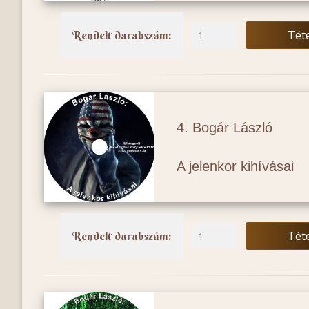
Tét
Rendelt darabszám:
4. Bogár László
A jelenkor kihívásai
Tét
Rendelt darabszám: