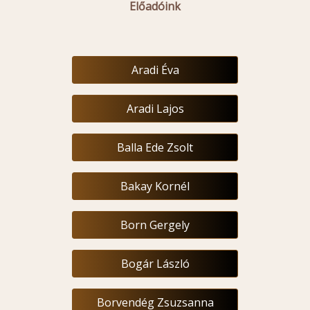
Előadóink
Aradi Éva
Aradi Lajos
Balla Ede Zsolt
Bakay Kornél
Born Gergely
Bogár László
Borvendég Zsuzsanna