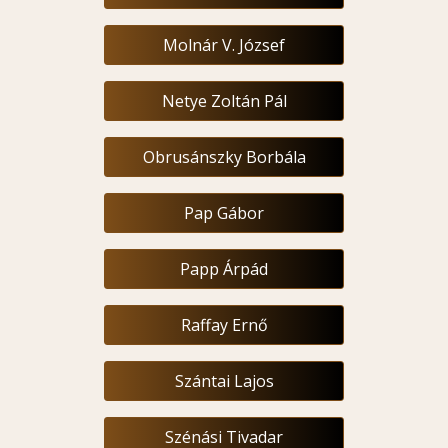
Molnár V. József
Netye Zoltán Pál
Obrusánszky Borbála
Pap Gábor
Papp Árpád
Raffay Ernő
Szántai Lajos
Szénási Tivadar