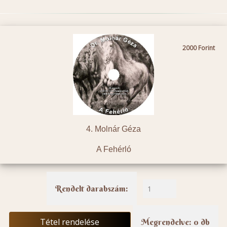
2000
4. Molnár Géza
A Fehérló
Rendelt darabszám:
Tétel rendelése
Megrendelve: 0 db