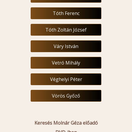
Tóth Ferenc
Tóth Zoltán József
Váry István
Vetró Mihály
Véghelyi Péter
Vörös Győző
Keresés Molnár Géza előadó