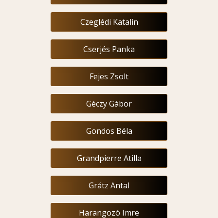
Czeglédi Katalin
Cserjés Panka
Fejes Zsolt
Géczy Gábor
Gondos Béla
Grandpierre Atilla
Grátz Antal
Harangozó Imre