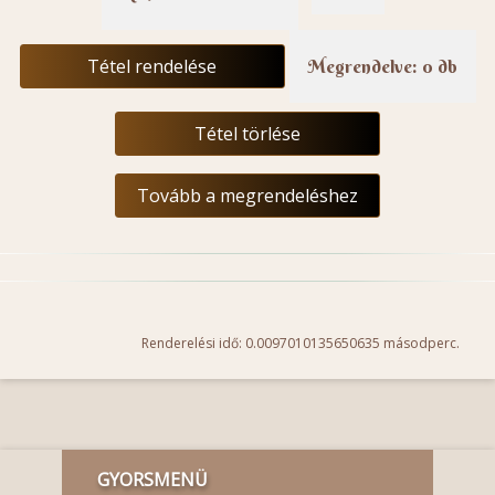
Tétel rendelése
Megrendelve: 0 db
Tétel törlése
Tovább a megrendeléshez
Renderelési idő: 0.0097010135650635 másodperc.
GYORSMENÜ