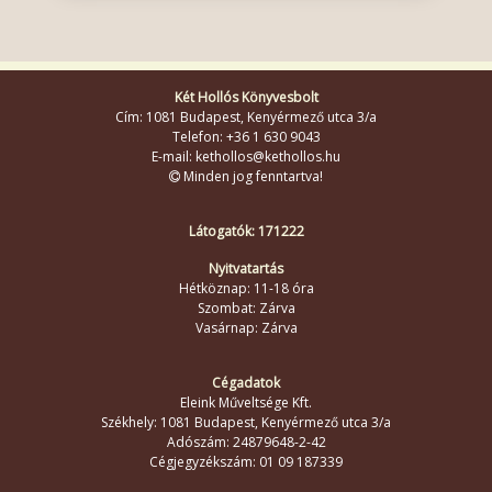
Két Hollós Könyvesbolt
Cím: 1081 Budapest, Kenyérmező utca 3/a
Telefon: +36 1 630 9043
E-mail: kethollos@kethollos.hu
Minden jog fenntartva!
Látogatók: 171222
Nyitvatartás
Hétköznap: 11-18 óra
Szombat: Zárva
Vasárnap: Zárva
Cégadatok
Eleink Műveltsége Kft.
Székhely: 1081 Budapest, Kenyérmező utca 3/a
Adószám: 24879648-2-42
Cégjegyzékszám: 01 09 187339