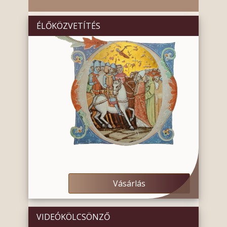
ÉLŐKÖZVETÍTÉS
Vásárlás
VIDEÓKÖLCSÖNZŐ