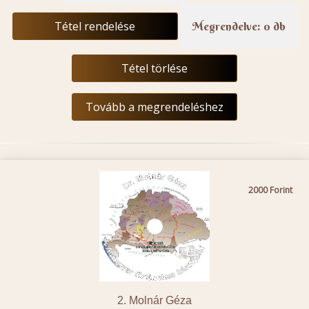
Tétel rendelése
Megrendelve: 0 db
Tétel törlése
Tovább a megrendeléshez
2000
2. Molnár Géza