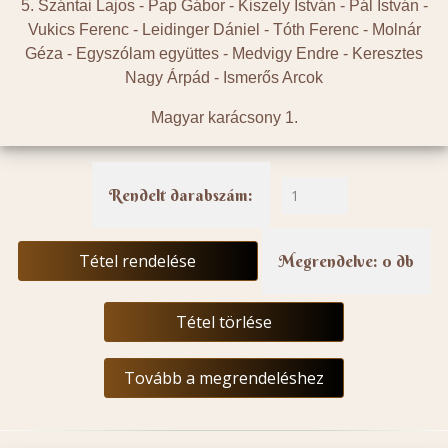
5. Szántai Lajos - Pap Gábor - Kiszely István - Pál István -
Vukics Ferenc - Leidinger Dániel - Tóth Ferenc - Molnár
Géza - Egyszólam együttes - Medvigy Endre - Keresztes
Nagy Árpád - Ismerős Arcok
Magyar karácsony 1.
Rendelt darabszám:
Tétel rendelése
Megrendelve: 0 db
Tétel törlése
Tovább a megrendeléshez