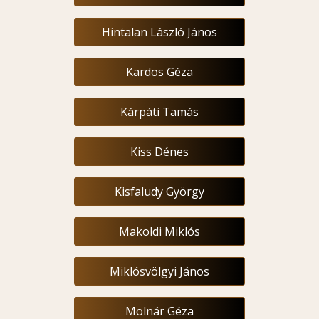
Hintalan László János
Kardos Géza
Kárpáti Tamás
Kiss Dénes
Kisfaludy György
Makoldi Miklós
Miklósvölgyi János
Molnár Géza