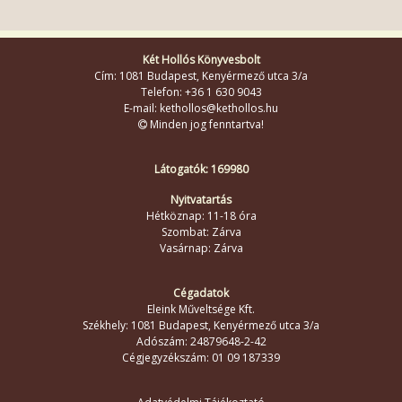
Két Hollós Könyvesbolt
Cím: 1081 Budapest, Kenyérmező utca 3/a
Telefon: +36 1 630 9043
E-mail: kethollos@kethollos.hu
Minden jog fenntartva!
Látogatók: 169980
Nyitvatartás
Hétköznap: 11-18 óra
Szombat: Zárva
Vasárnap: Zárva
Cégadatok
Eleink Műveltsége Kft.
Székhely: 1081 Budapest, Kenyérmező utca 3/a
Adószám: 24879648-2-42
Cégjegyzékszám: 01 09 187339