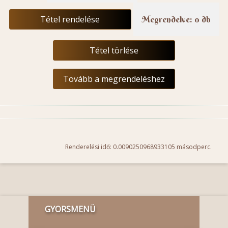
Tétel rendelése
Megrendelve: 0 db
Tétel törlése
Tovább a megrendeléshez
Renderelési idő: 0.0090250968933105 másodperc.
GYORSMENÜ