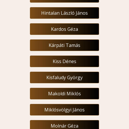
Hintalan László János
Kardos Géza
Kárpáti Tamás
Kiss Dénes
Kisfaludy György
Makoldi Miklós
Miklósvölgyi János
Molnár Géza