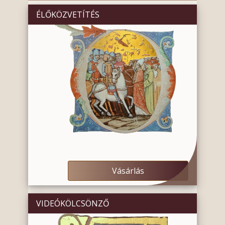
ÉLŐKÖZVETÍTÉS
Vásárlás
VIDEÓKÖLCSÖNZŐ