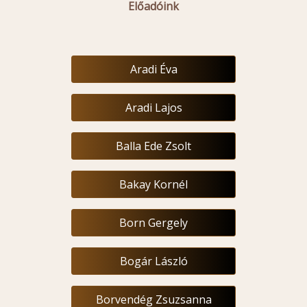
Előadóink
Aradi Éva
Aradi Lajos
Balla Ede Zsolt
Bakay Kornél
Born Gergely
Bogár László
Borvendég Zsuzsanna