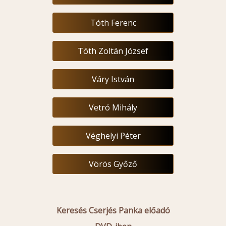
Tóth Ferenc
Tóth Zoltán József
Váry István
Vetró Mihály
Véghelyi Péter
Vörös Győző
Keresés Cserjés Panka előadó