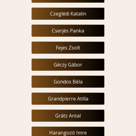
Czeglédi Katalin
Cserjés Panka
Fejes Zsolt
Géczy Gábor
Gondos Béla
Grandpierre Atilla
Grátz Antal
Harangozó Imre