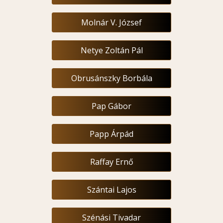
Molnár V. József
Netye Zoltán Pál
Obrusánszky Borbála
Pap Gábor
Papp Árpád
Raffay Ernő
Szántai Lajos
Szénási Tivadar