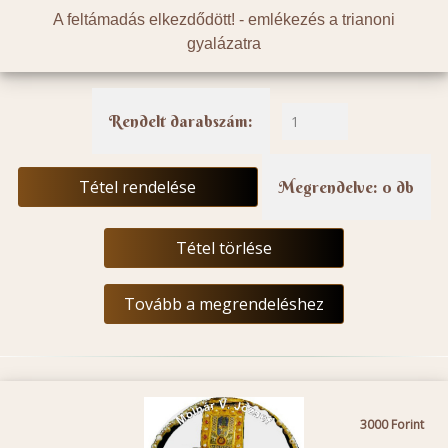
A feltámadás elkezdődött! - emlékezés a trianoni
gyalázatra
Rendelt darabszám:
Tétel rendelése
Megrendelve: 0 db
Tétel törlése
Tovább a megrendeléshez
3000