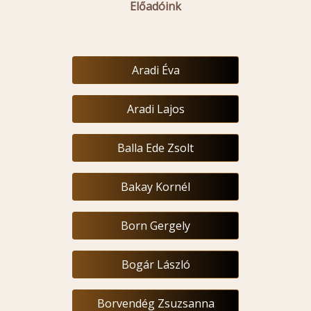
Előadóink
Aradi Éva
Aradi Lajos
Balla Ede Zsolt
Bakay Kornél
Born Gergely
Bogár László
Borvendég Zsuzsanna