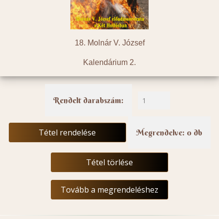
18. Molnár V. József
Kalendárium 2.
Rendelt darabszám:
Tétel rendelése
Megrendelve: 0 db
Tétel törlése
Tovább a megrendeléshez