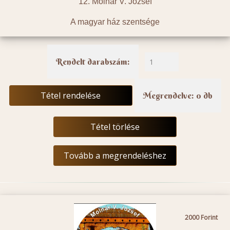
12. Molnár V. József
A magyar ház szentsége
Rendelt darabszám:
Tétel rendelése
Megrendelve: 0 db
Tétel törlése
Tovább a megrendeléshez
2000