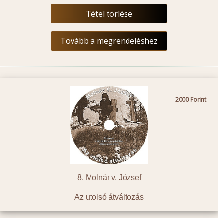
Tétel törlése
Tovább a megrendeléshez
2000
8. Molnár v. József
Az utolsó átváltozás