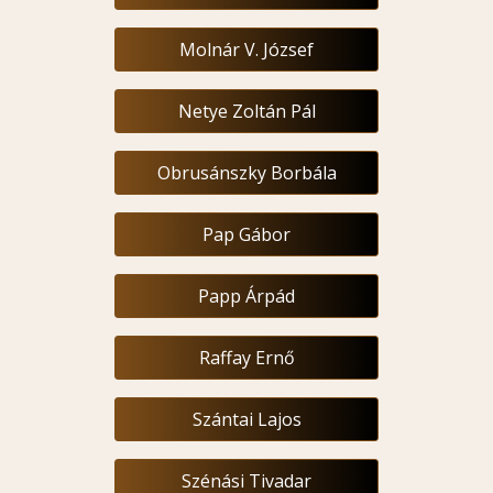
Molnár V. József
Netye Zoltán Pál
Obrusánszky Borbála
Pap Gábor
Papp Árpád
Raffay Ernő
Szántai Lajos
Szénási Tivadar