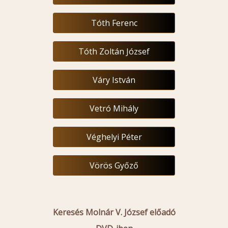
Tóth Ferenc
Tóth Zoltán József
Váry István
Vetró Mihály
Véghelyi Péter
Vörös Győző
Keresés Molnár V. József előadó