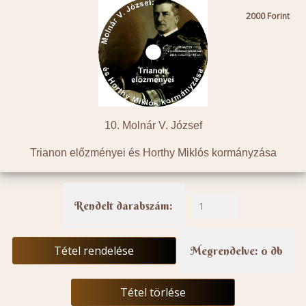
2000
10. Molnár V. József
Trianon előzményei és Horthy Miklós kormányzása
Rendelt darabszám:
Tétel rendelése
Megrendelve: 0 db
Tétel törlése