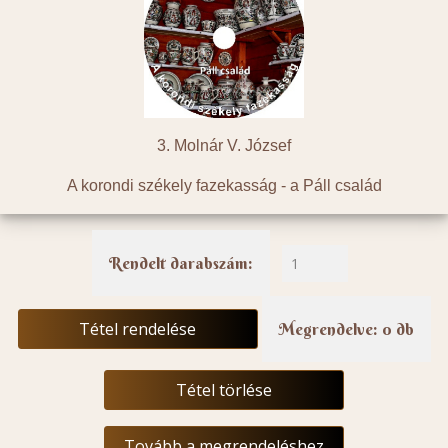
3. Molnár V. József
A korondi székely fazekasság - a Páll család
Rendelt darabszám:
Tétel rendelése
Megrendelve: 0 db
Tétel törlése
Tovább a megrendeléshez