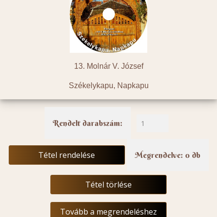
13. Molnár V. József
Székelykapu, Napkapu
Rendelt darabszám:
Tétel rendelése
Megrendelve: 0 db
Tétel törlése
Tovább a megrendeléshez