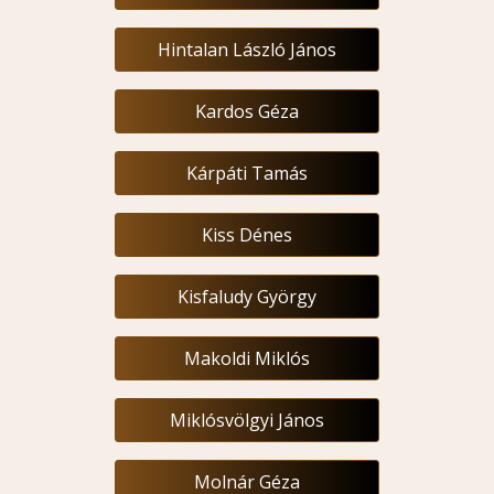
Hintalan László János
Kardos Géza
Kárpáti Tamás
Kiss Dénes
Kisfaludy György
Makoldi Miklós
Miklósvölgyi János
Molnár Géza