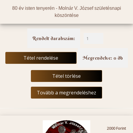
80 év isten tenyerén - Molnár V. József születésnapi
köszöntése
Rendelt darabszám:
Tétel rendelése
Megrendelve: 0 db
Tétel törlése
Tovább a megrendeléshez
2000