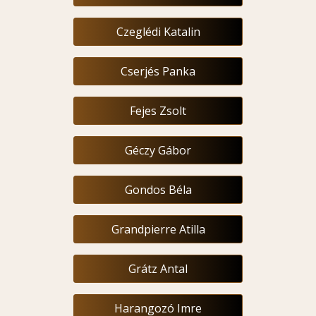
Czeglédi Katalin
Cserjés Panka
Fejes Zsolt
Géczy Gábor
Gondos Béla
Grandpierre Atilla
Grátz Antal
Harangozó Imre