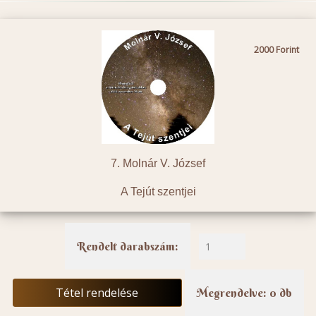
2000
7. Molnár V. József
A Tejút szentjei
Rendelt darabszám:
Tétel rendelése
Megrendelve: 0 db