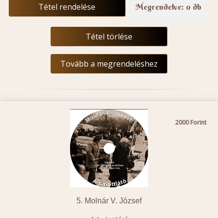
Tétel rendelése
Megrendelve: 0 db
Tétel törlése
Tovább a megrendeléshez
2000
5. Molnár V. József