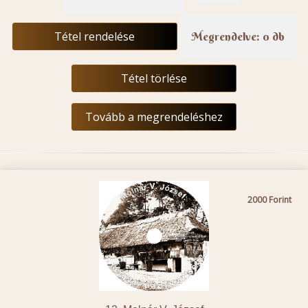
Tétel rendelése
Megrendelve: 0 db
Tétel törlése
Tovább a megrendeléshez
2000