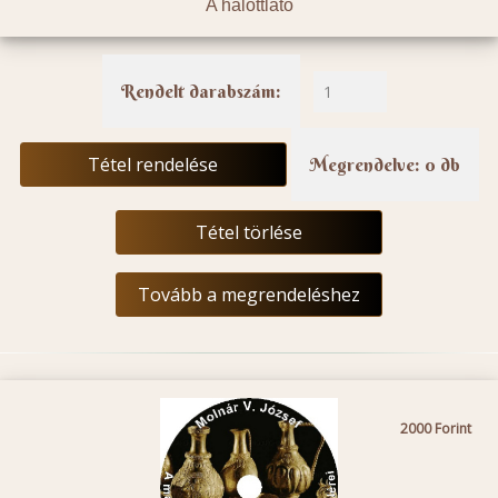
A halottlátó
Rendelt darabszám:
Tétel rendelése
Megrendelve: 0 db
Tétel törlése
Tovább a megrendeléshez
2000