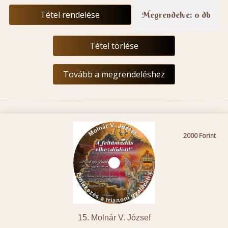
Tétel rendelése
Megrendelve: 0 db
Tétel törlése
Tovább a megrendeléshez
2000
15. Molnár V. József