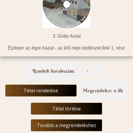
3. Grátz Antal
Építsen az égre házat - az élő népi építészet felé 1. rész
Rendelt darabszám:
Tétel rendelése
Megrendelve: 0 db
Tétel törlése
Tovább a megrendeléshez