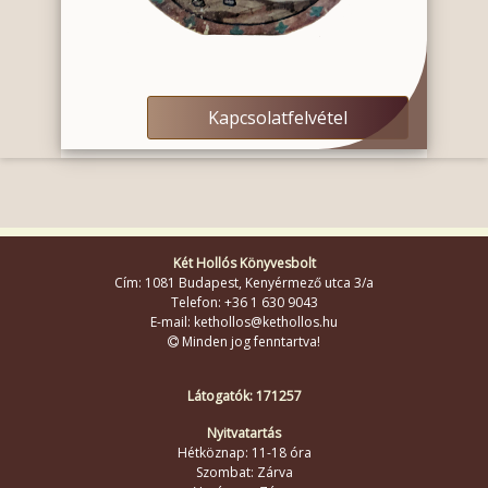
Kapcsolatfelvétel
Két Hollós Könyvesbolt
Cím: 1081 Budapest, Kenyérmező utca 3/a
Telefon: +36 1 630 9043
E-mail: kethollos@kethollos.hu
Minden jog fenntartva!
Látogatók: 171257
Nyitvatartás
Hétköznap: 11-18 óra
Szombat: Zárva