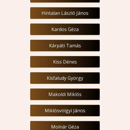
Hintalan László János
Kardos Géza
Kárpáti Tamás
Kiss Dénes
Kisfaludy György
Makoldi Miklós
Miklósvölgyi János
Molnár Géza