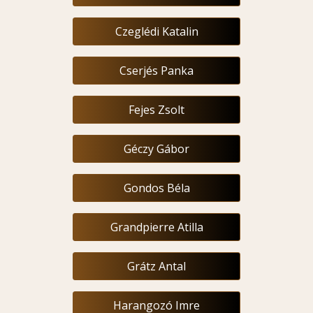
Czeglédi Katalin
Cserjés Panka
Fejes Zsolt
Géczy Gábor
Gondos Béla
Grandpierre Atilla
Grátz Antal
Harangozó Imre