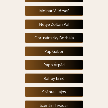
Molnár V. József
Netye Zoltán Pál
Obrusánszky Borbála
Pap Gábor
Papp Árpád
Raffay Ernő
Szántai Lajos
Szénási Tivadar