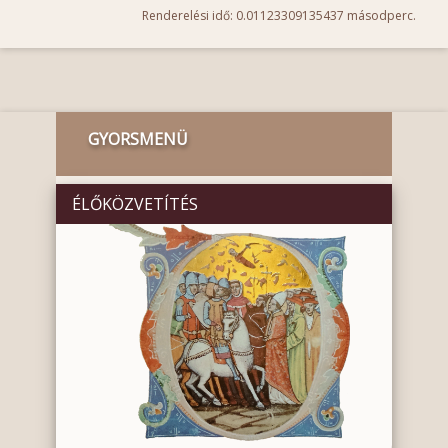
Renderelési idő: 0.01123309135437 másodperc.
GYORSMENÜ
ÉLŐKÖZVETÍTÉS