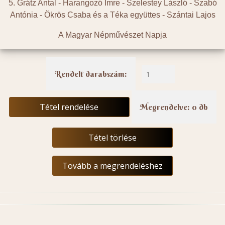
5. Grátz Antal - Harangozó Imre - Szelestey László - Szabó
Antónia - Ökrös Csaba és a Téka együttes - Szántai Lajos
A Magyar Népművészet Napja
Rendelt darabszám:
Tétel rendelése
Megrendelve: 0 db
Tétel törlése
Tovább a megrendeléshez