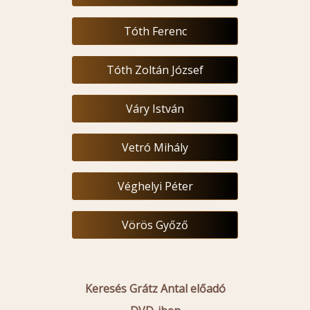
Tóth Ferenc
Tóth Zoltán József
Váry István
Vetró Mihály
Véghelyi Péter
Vörös Győző
Keresés Grátz Antal előadó