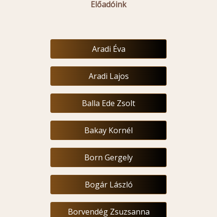
Előadóink
Aradi Éva
Aradi Lajos
Balla Ede Zsolt
Bakay Kornél
Born Gergely
Bogár László
Borvendég Zsuzsanna