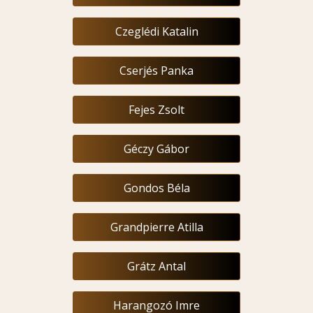
Czeglédi Katalin
Cserjés Panka
Fejes Zsolt
Géczy Gábor
Gondos Béla
Grandpierre Atilla
Grátz Antal
Harangozó Imre