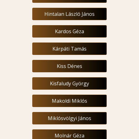
Hintalan László János
Kardos Géza
Kárpáti Tamás
Kiss Dénes
Kisfaludy György
Makoldi Miklós
Miklósvölgyi János
Molnár Géza