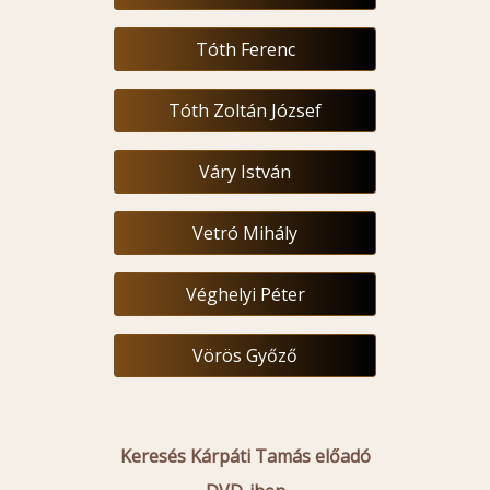
Tóth Ferenc
Tóth Zoltán József
Váry István
Vetró Mihály
Véghelyi Péter
Vörös Győző
Keresés Kárpáti Tamás előadó