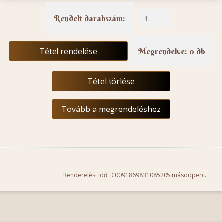
Rendelt darabszám:
Tétel rendelése
Megrendelve: 0 db
Tétel törlése
Tovább a megrendeléshez
Renderelési idő: 0.0091869831085205 másodperc.