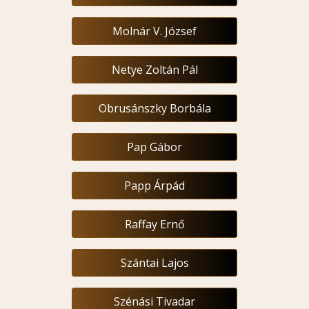
Molnár V. József
Netye Zoltán Pál
Obrusánszky Borbála
Pap Gábor
Papp Árpád
Raffay Ernő
Szántai Lajos
Szénási Tivadar