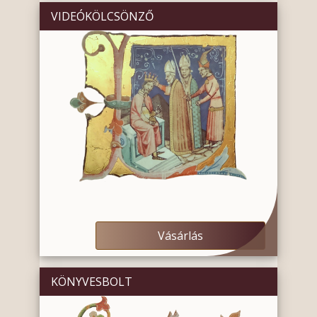
VIDEÓKÖLCSÖNZŐ
Vásárlás
KÖNYVESBOLT