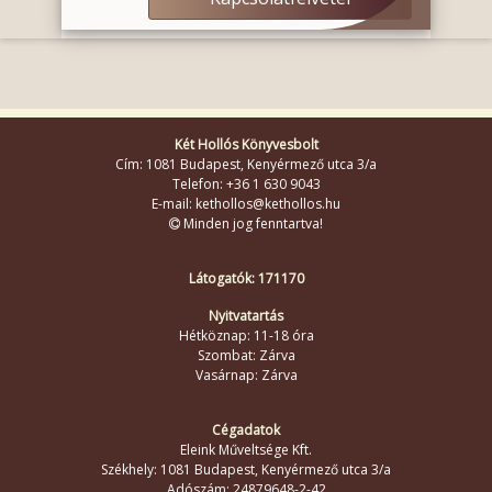
Két Hollós Könyvesbolt
Cím: 1081 Budapest, Kenyérmező utca 3/a
Telefon: +36 1 630 9043
E-mail: kethollos@kethollos.hu
Minden jog fenntartva!
Látogatók: 171170
Nyitvatartás
Hétköznap: 11-18 óra
Szombat: Zárva
Vasárnap: Zárva
Cégadatok
Eleink Műveltsége Kft.
Székhely: 1081 Budapest, Kenyérmező utca 3/a
Adószám: 24879648-2-42