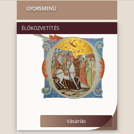
GYORSMENÜ
ÉLŐKÖZVETÍTÉS
Vásárlás