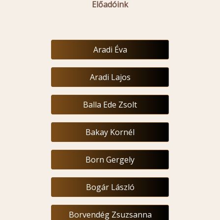
Előadóink
Aradi Éva
Aradi Lajos
Balla Ede Zsolt
Bakay Kornél
Born Gergely
Bogár László
Borvendég Zsuzsanna