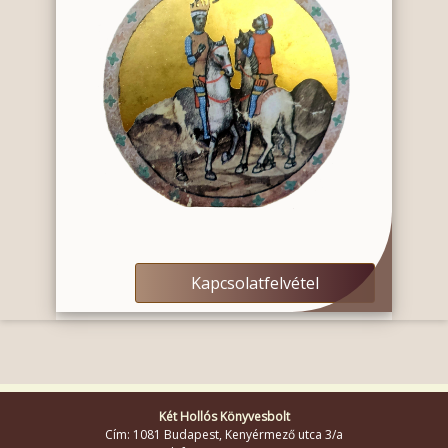
Kapcsolatfelvétel
Két Hollós Könyvesbolt
Cím: 1081 Budapest, Kenyérmező utca 3/a