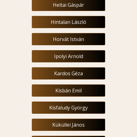
Heltai Gáspár
Hintalan László
Horvát István
Ipolyi Arnold
Kardos Géza
Kisbán Emil
Kisfaludy György
Küküllei János