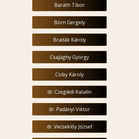
Baráth Tibor
Born Gergely
Bradák Károly
Csajághy György
Csiby Károly
dr. Czeglédi Katalin
dr. Padányi Viktor
dr. Vecseklőy József