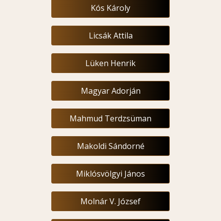
Kós Károly
Licsák Attila
Lüken Henrik
Magyar Adorján
Mahmud Terdzsüman
Makoldi Sándorné
Miklósvölgyi János
Molnár V. József