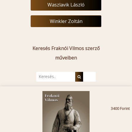
Waszlavik László
Winkler Zoltán
Keresés Fraknói Vilmos szerző
műveiben
3400