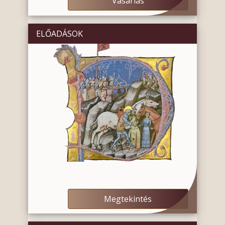
Vásárlás
ELŐADÁSOK
Megtekintés