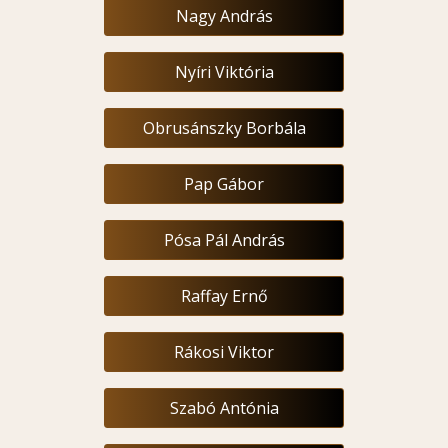
Nagy András
Nyíri Viktória
Obrusánszky Borbála
Pap Gábor
Pósa Pál András
Raffay Ernő
Rákosi Viktor
Szabó Antónia