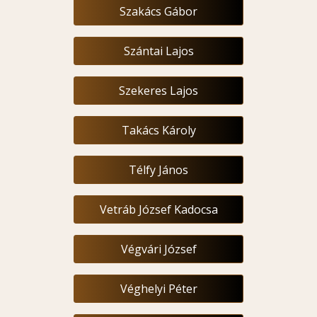
Szakács Gábor
Szántai Lajos
Szekeres Lajos
Takács Károly
Télfy János
Vetráb József Kadocsa
Végvári József
Véghelyi Péter