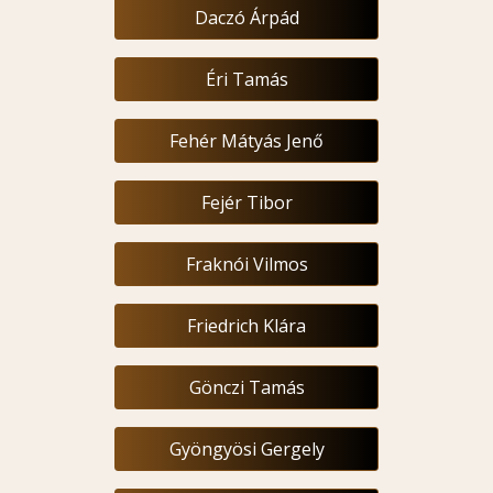
Daczó Árpád
Éri Tamás
Fehér Mátyás Jenő
Fejér Tibor
Fraknói Vilmos
Friedrich Klára
Gönczi Tamás
Gyöngyösi Gergely