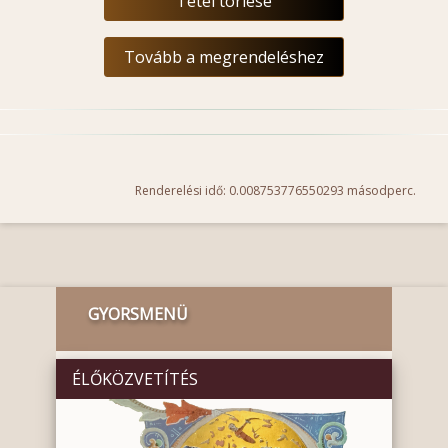
Tétel törlése
Tovább a megrendeléshez
Renderelési idő: 0.008753776550293 másodperc.
GYORSMENÜ
ÉLŐKÖZVETÍTÉS