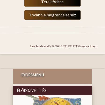
Tétel törlése
Tovább a megrendeléshez
Renderelési idő: 0.0071289539337158 másodperc.
GYORSMENÜ
ÉLŐKÖZVETÍTÉS