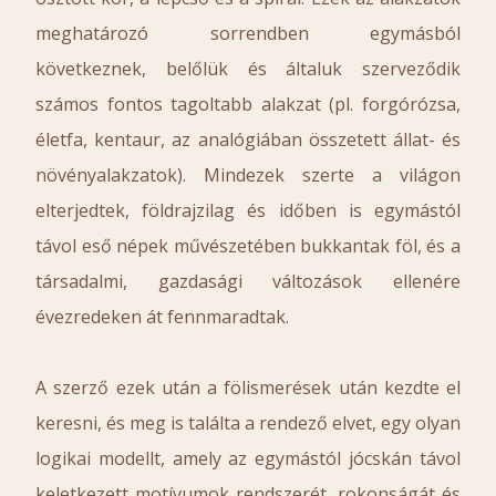
meghatározó sorrendben egymásból
következnek, belőlük és általuk szerveződik
számos fontos tagoltabb alakzat (pl. forgórózsa,
életfa, kentaur, az analógiában összetett állat- és
növényalakzatok). Mindezek szerte a világon
elterjedtek, földrajzilag és időben is egymástól
távol eső népek művészetében bukkantak föl, és a
társadalmi, gazdasági változások ellenére
évezredeken át fennmaradtak.
A szerző ezek után a fölismerések után kezdte el
keresni, és meg is találta a rendező elvet, egy olyan
logikai modellt, amely az egymástól jócskán távol
keletkezett motívumok rendszerét, rokonságát és