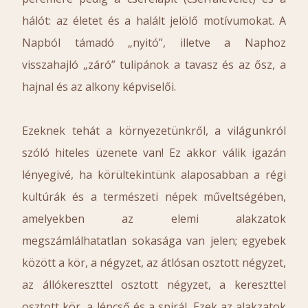
hálót: az életet és a halált jelölő motívumokat. A
Napból támadó „nyitó”, illetve a Naphoz
visszahajló „záró” tulipánok a tavasz és az ősz, a
hajnal és az alkony képviselői.
Ezeknek tehát a környezetünkről, a világunkról
szóló hiteles üzenete van! Ez akkor válik igazán
lényegivé, ha körültekintünk alaposabban a régi
kultúrák és a természeti népek műveltségében,
amelyekben az elemi alakzatok
megszámlálhatatlan sokasága van jelen; egyebek
között a kör, a négyzet, az átlósan osztott négyzet,
az állókereszttel osztott négyzet, a kereszttel
osztott kör, a lépcső és a spirál. Ezek az alakzatok