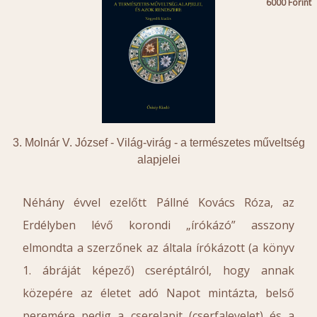
6000
3. Molnár V. József -
Világ-virág - a természetes műveltség
alapjelei
Néhány évvel ezelőtt Pállné Kovács Róza, az
Erdélyben lévő korondi „írókázó” asszony
elmondta a szerzőnek az általa írókázott (a könyv
1. ábráját képező) cseréptálról, hogy annak
közepére az életet adó Napot mintázta, belső
peremére pedig a cserelapit (cserfalevelet) és a