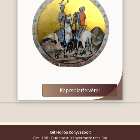
Kapcsolatfelvétel
Két Hollós Könyvesbolt
Cím: 1081 Budapest, Kenyérmező utca 3/a