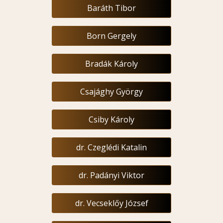
Baráth Tibor
Born Gergely
Bradák Károly
Csajághy György
Csiby Károly
dr. Czeglédi Katalin
dr. Padányi Viktor
dr. Vecseklőy József