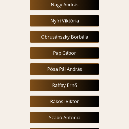
Nagy András
Nyíri Viktória
Obrusánszky Borbála
Pap Gábor
Pósa Pál András
Raffay Ernő
Rákosi Viktor
Szabó Antónia