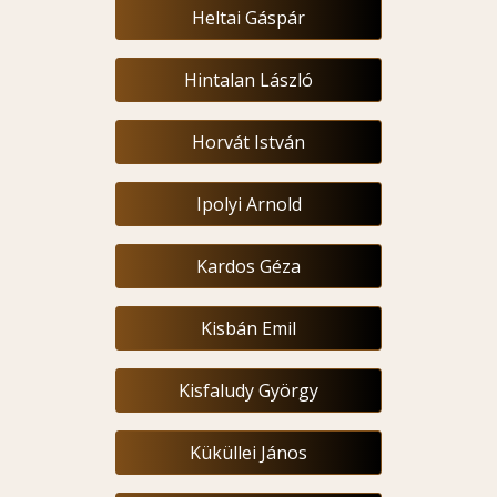
Heltai Gáspár
Hintalan László
Horvát István
Ipolyi Arnold
Kardos Géza
Kisbán Emil
Kisfaludy György
Küküllei János