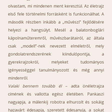
olvastam, mi mindenen ment keresztül. Az életrajz
első fele történelmi forrásként is funkcionálhat. A
második részben inkább a „művészi” fejlődésére
helyezi a hangsúlyt. Mesél a balatonboglári
kápolnaműteremről, művészbarátairól, az általa
csak „modell”-nek nevezett elméletről, mely
gondolatrendszerének kiindulópontja, a
gyerekrajzokról, melyeket tudományos
igényességgel tanulmányozott és még annyi
mindenről.
Valaki bennem tovább él
– adta önéletrajza
címének és vallotta egész életében. Pankaszi
nagyapja, a málenkij robotra elhurcolt és sokáig
hazavárt édesapja, szeretett édesanyja, a sokat