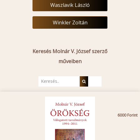
Waszlavik László
Winkler Zoltán
Keresés Molnár V. József szerző
műveiben
6000