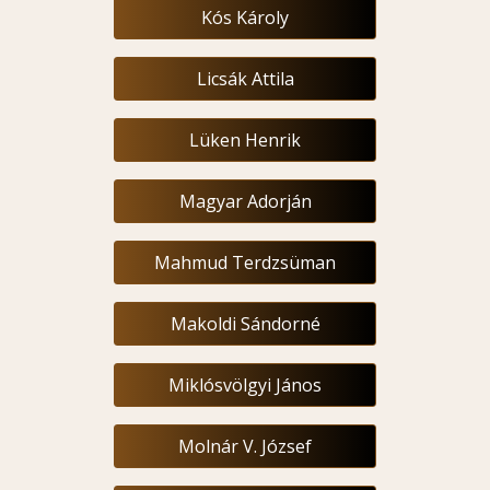
Kós Károly
Licsák Attila
Lüken Henrik
Magyar Adorján
Mahmud Terdzsüman
Makoldi Sándorné
Miklósvölgyi János
Molnár V. József