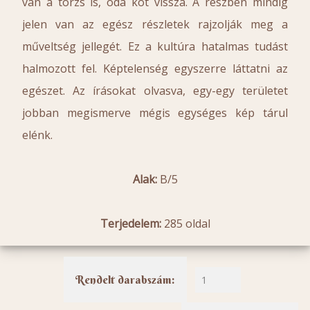
van a törzs is, oda köt vissza. A részben mindig
jelen van az egész részletek rajzolják meg a
műveltség jellegét. Ez a kultúra hatalmas tudást
halmozott fel. Képtelenség egyszerre láttatni az
egészet. Az írásokat olvasva, egy-egy területet
jobban megismerve mégis egységes kép tárul
elénk.
Alak:
B/5
Terjedelem:
285 oldal
Rendelt darabszám: