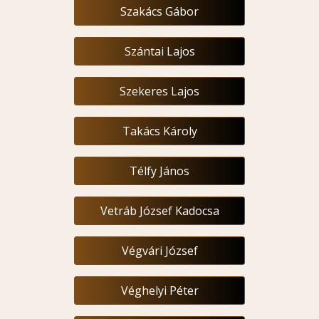
Szakács Gábor
Szántai Lajos
Szekeres Lajos
Takács Károly
Télfy János
Vetráb József Kadocsa
Végvári József
Véghelyi Péter