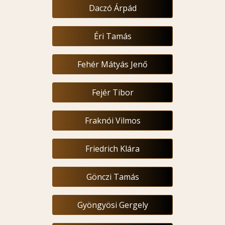
Daczó Árpád
Éri Tamás
Fehér Mátyás Jenő
Fejér Tibor
Fraknói Vilmos
Friedrich Klára
Gönczi Tamás
Gyöngyösi Gergely