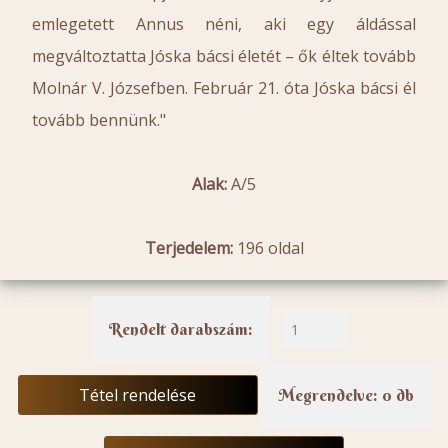
emlegetett Annus néni, aki egy áldással
megváltoztatta Jóska bácsi életét – ők éltek tovább
Molnár V. Józsefben. Február 21. óta Jóska bácsi él
tovább bennünk."
Alak:
A/5
Terjedelem:
196 oldal
Rendelt darabszám:
Tétel rendelése
Megrendelve: 0 db