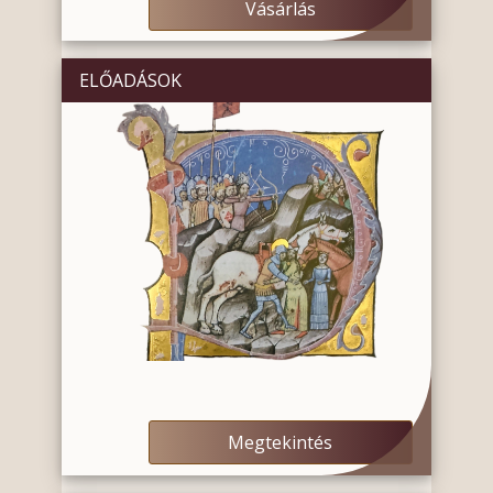
Vásárlás
ELŐADÁSOK
Megtekintés