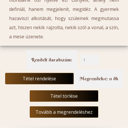
mondáink ősi nyelve ez! Ősnyelv, amely nem
definiál, hanem megjelenít, megidéz. A gyermek
hazaviszi alkotását, hogy szüleinek megmutassa
azt, hiszen nekik rajzolta, nekik szól a vonal, a szín,
a mese üzenete.
Rendelt darabszám:
Tétel rendelése
Megrendelve: 0 db
Tétel törlése
Tovább a megrendeléshez