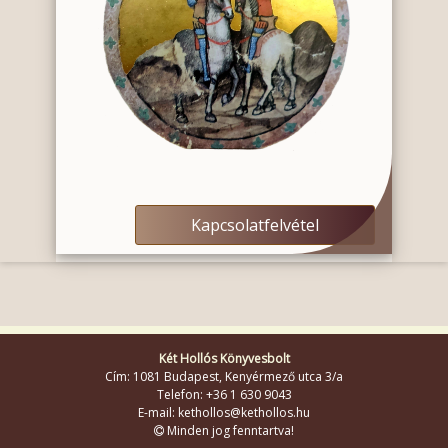
Kapcsolatfelvétel
Két Hollós Könyvesbolt
Cím: 1081 Budapest, Kenyérmező utca 3/a
Telefon: +36 1 630 9043
E-mail: kethollos@kethollos.hu
Minden jog fenntartva!