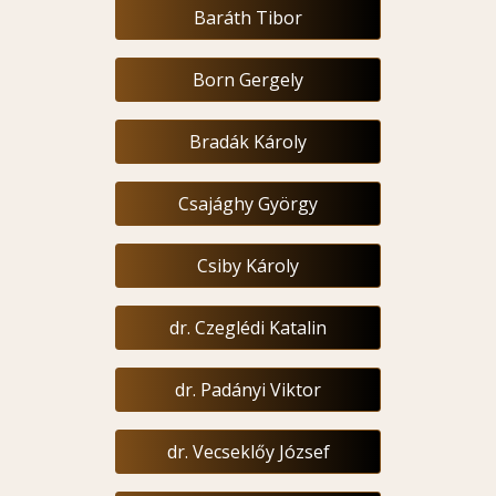
Baráth Tibor
Born Gergely
Bradák Károly
Csajághy György
Csiby Károly
dr. Czeglédi Katalin
dr. Padányi Viktor
dr. Vecseklőy József