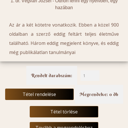
1. dr. Végvári József -
Otthon lenni egy nyelvben, egy
hazában
Az ár a két kötetre vonatkozik. Ebben a közel 900
oldalban a szerző eddig feltárt teljes életműve
található. Három eddig megjelent könyve, és eddig
még publikálatlan tanulmányai
Rendelt darabszám:
Tétel rendelése
Megrendelve: 0 db
Tétel törlése
Tovább a megrendeléshez