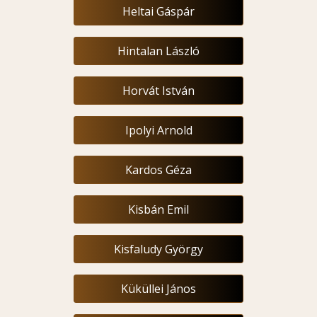
Heltai Gáspár
Hintalan László
Horvát István
Ipolyi Arnold
Kardos Géza
Kisbán Emil
Kisfaludy György
Küküllei János