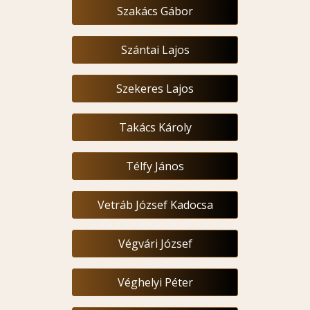
Szakács Gábor
Szántai Lajos
Szekeres Lajos
Takács Károly
Télfy János
Vetráb József Kadocsa
Végvári József
Véghelyi Péter