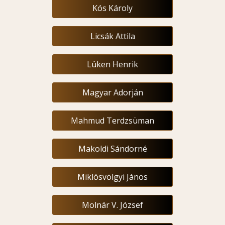
Kós Károly
Licsák Attila
Lüken Henrik
Magyar Adorján
Mahmud Terdzsüman
Makoldi Sándorné
Miklósvölgyi János
Molnár V. József