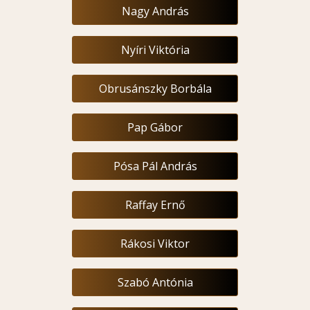
Nagy András
Nyíri Viktória
Obrusánszky Borbála
Pap Gábor
Pósa Pál András
Raffay Ernő
Rákosi Viktor
Szabó Antónia