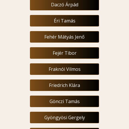
Daczó Árpád
Éri Tamás
Fehér Mátyás Jenő
Fejér Tibor
Fraknói Vilmos
Friedrich Klára
Gönczi Tamás
Gyöngyösi Gergely