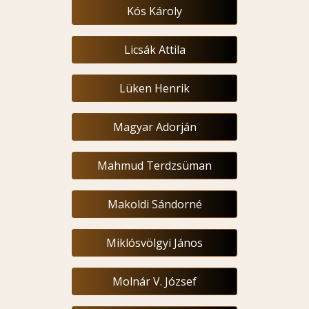
Kós Károly
Licsák Attila
Lüken Henrik
Magyar Adorján
Mahmud Terdzsüman
Makoldi Sándorné
Miklósvölgyi János
Molnár V. József