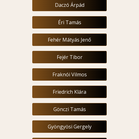
Daczó Árpád
Éri Tamás
Fehér Mátyás Jenő
Fejér Tibor
Fraknói Vilmos
Friedrich Klára
Gönczi Tamás
Gyöngyösi Gergely