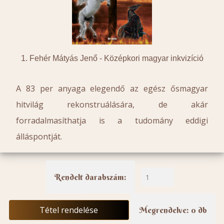
1. Fehér Mátyás Jenő -
Középkori magyar inkvizíció
A 83 per anyaga elegendő az egész ősmagyar
hitvilág rekonstruálására, de akár
forradalmasíthatja is a tudomány eddigi
álláspontját.
Rendelt darabszám:
Tétel rendelése
Megrendelve: 0 db