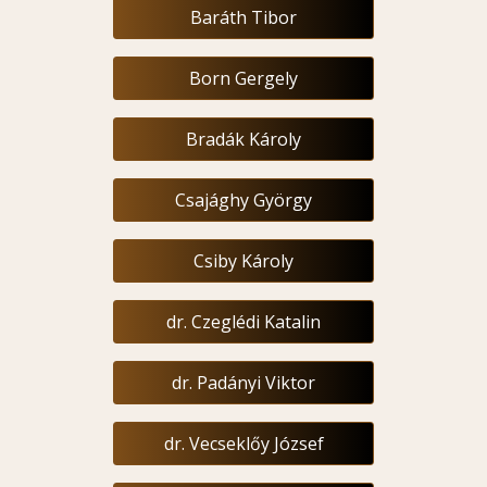
Baráth Tibor
Born Gergely
Bradák Károly
Csajághy György
Csiby Károly
dr. Czeglédi Katalin
dr. Padányi Viktor
dr. Vecseklőy József