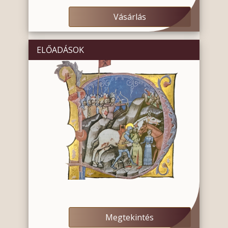
Vásárlás
ELŐADÁSOK
Megtekintés