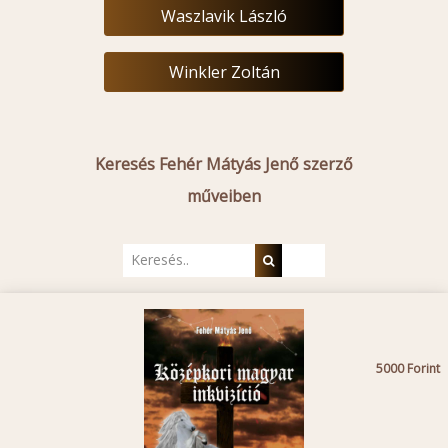
Waszlavik László
Winkler Zoltán
Keresés Fehér Mátyás Jenő szerző
műveiben
5000