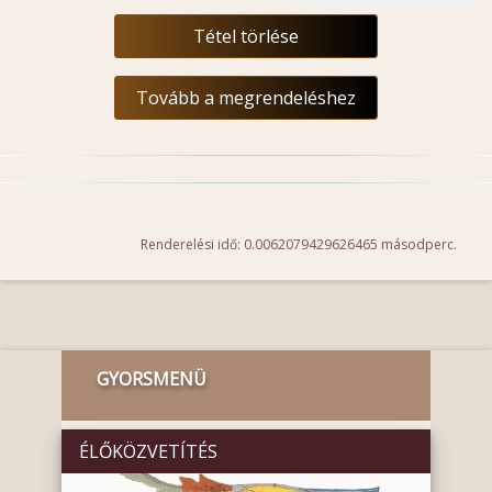
Tétel törlése
Tovább a megrendeléshez
Renderelési idő: 0.0062079429626465 másodperc.
GYORSMENÜ
ÉLŐKÖZVETÍTÉS