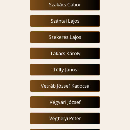
Szakács Gábor
Szántai Lajos
Szekeres Lajos
Takács Károly
Télfy János
Vetráb József Kadocsa
Végvári József
Véghelyi Péter