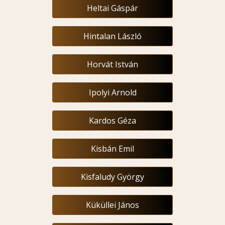
Heltai Gáspár
Hintalan László
Horvát István
Ipolyi Arnold
Kardos Géza
Kisbán Emil
Kisfaludy György
Küküllei János