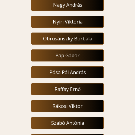
Nagy András
Nyíri Viktória
Obrusánszky Borbála
Pap Gábor
Pósa Pál András
Raffay Ernő
Rákosi Viktor
Szabó Antónia