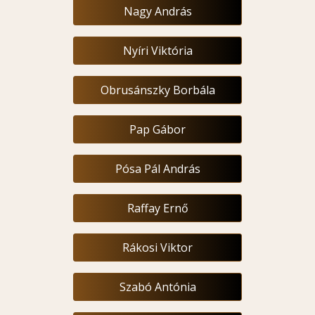
Nagy András
Nyíri Viktória
Obrusánszky Borbála
Pap Gábor
Pósa Pál András
Raffay Ernő
Rákosi Viktor
Szabó Antónia