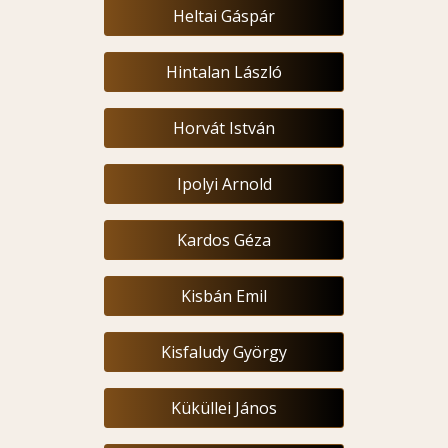
Heltai Gáspár
Hintalan László
Horvát István
Ipolyi Arnold
Kardos Géza
Kisbán Emil
Kisfaludy György
Küküllei János