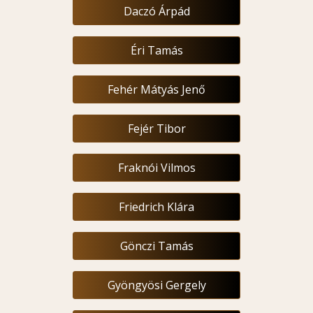
Daczó Árpád
Éri Tamás
Fehér Mátyás Jenő
Fejér Tibor
Fraknói Vilmos
Friedrich Klára
Gönczi Tamás
Gyöngyösi Gergely