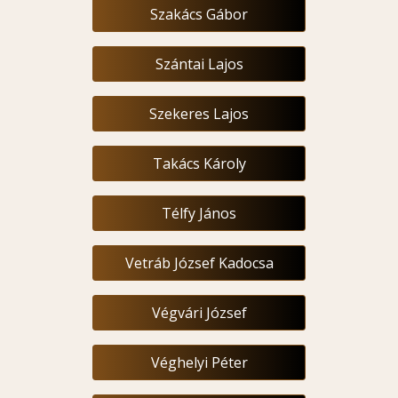
Szakács Gábor
Szántai Lajos
Szekeres Lajos
Takács Károly
Télfy János
Vetráb József Kadocsa
Végvári József
Véghelyi Péter