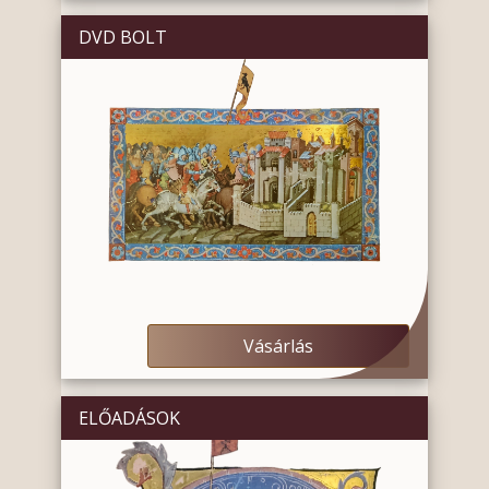
DVD BOLT
Vásárlás
ELŐADÁSOK