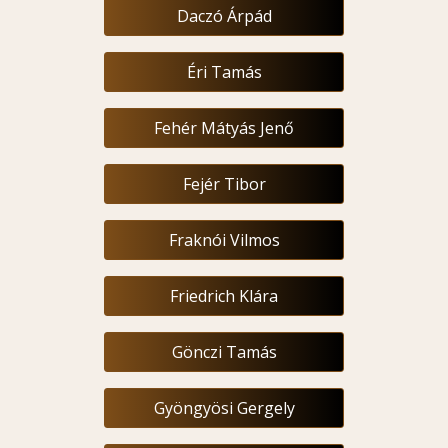
Daczó Árpád
Éri Tamás
Fehér Mátyás Jenő
Fejér Tibor
Fraknói Vilmos
Friedrich Klára
Gönczi Tamás
Gyöngyösi Gergely