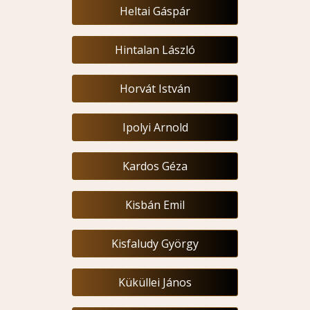
Heltai Gáspár
Hintalan László
Horvát István
Ipolyi Arnold
Kardos Géza
Kisbán Emil
Kisfaludy György
Küküllei János