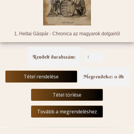
1. Heltai Gáspár -
Chronica az magyarok dolgairól
Rendelt darabszám:
Tétel rendelése
Megrendelve: 0 db
Tétel törlése
Tovább a megrendeléshez