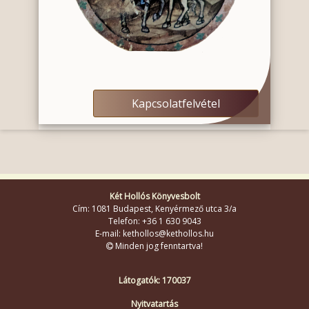
Kapcsolatfelvétel
Két Hollós Könyvesbolt
Cím: 1081 Budapest, Kenyérmező utca 3/a
Telefon: +36 1 630 9043
E-mail: kethollos@kethollos.hu
Minden jog fenntartva!
Látogatók: 170037
Nyitvatartás