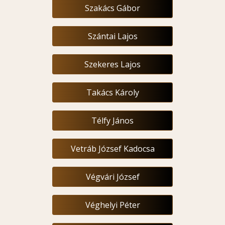
Szakács Gábor
Szántai Lajos
Szekeres Lajos
Takács Károly
Télfy János
Vetráb József Kadocsa
Végvári József
Véghelyi Péter