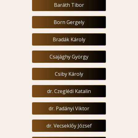
Baráth Tibor
Born Gergely
Bradák Károly
Csajághy György
Csiby Károly
dr. Czeglédi Katalin
dr. Padányi Viktor
dr. Vecseklőy József