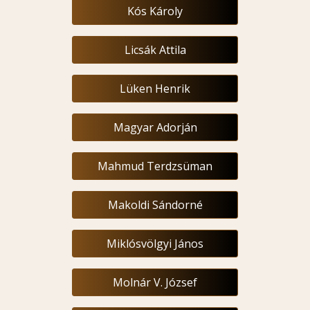
Kós Károly
Licsák Attila
Lüken Henrik
Magyar Adorján
Mahmud Terdzsüman
Makoldi Sándorné
Miklósvölgyi János
Molnár V. József