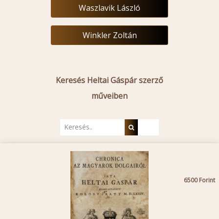
Waszlavik László
Winkler Zoltán
Keresés Heltai Gáspár szerző
műveiben
6500