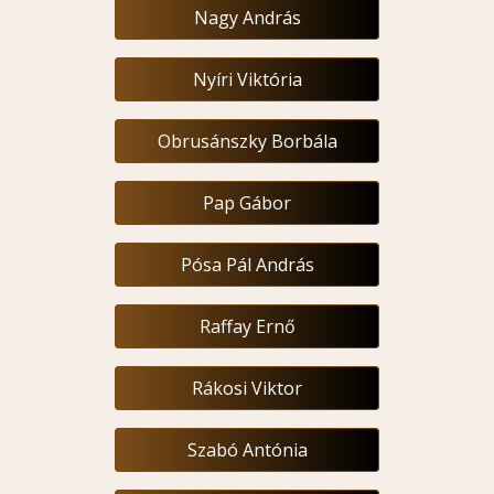
Nagy András
Nyíri Viktória
Obrusánszky Borbála
Pap Gábor
Pósa Pál András
Raffay Ernő
Rákosi Viktor
Szabó Antónia