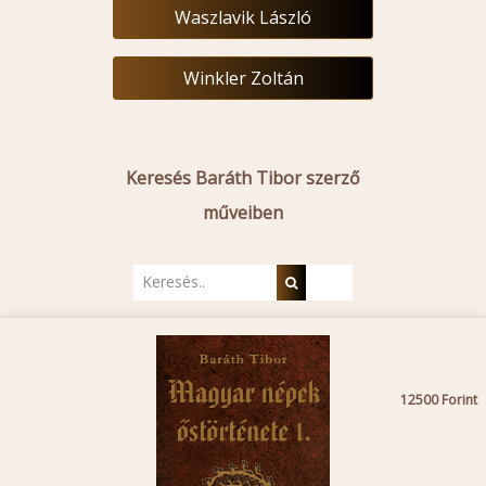
Waszlavik László
Winkler Zoltán
Keresés Baráth Tibor szerző
műveiben
12500