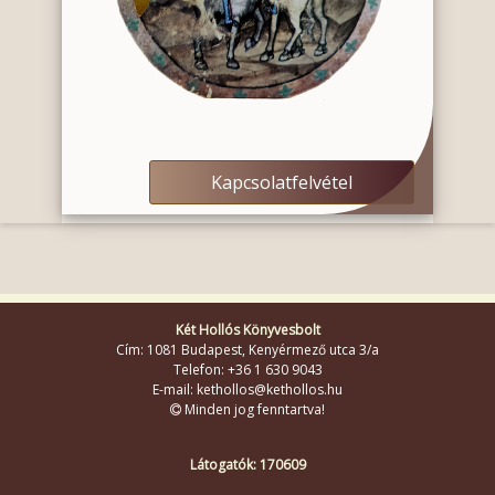
Kapcsolatfelvétel
Két Hollós Könyvesbolt
Cím: 1081 Budapest, Kenyérmező utca 3/a
Telefon: +36 1 630 9043
E-mail: kethollos@kethollos.hu
Minden jog fenntartva!
Látogatók: 170609