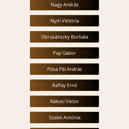
Nagy András
Nyíri Viktória
Obrusánszky Borbála
Pap Gábor
Pósa Pál András
Raffay Ernő
Rákosi Viktor
Szabó Antónia