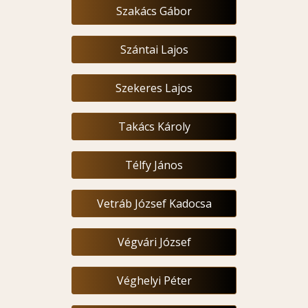
Szakács Gábor
Szántai Lajos
Szekeres Lajos
Takács Károly
Télfy János
Vetráb József Kadocsa
Végvári József
Véghelyi Péter