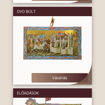
DVD BOLT
Vásárlás
ELŐADÁSOK