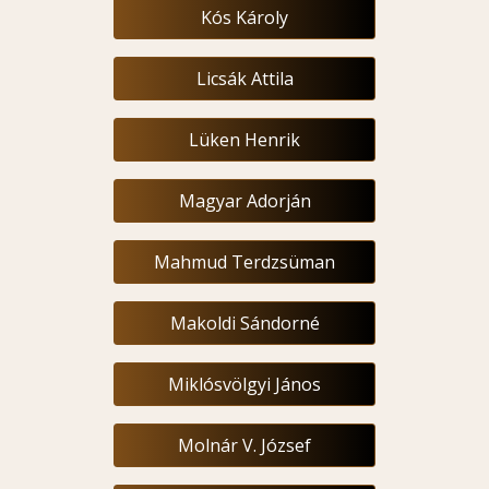
Kós Károly
Licsák Attila
Lüken Henrik
Magyar Adorján
Mahmud Terdzsüman
Makoldi Sándorné
Miklósvölgyi János
Molnár V. József