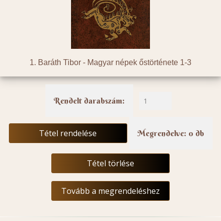
1. Baráth Tibor -
Magyar népek őstörténete 1-3
Rendelt darabszám:
Tétel rendelése
Megrendelve: 0 db
Tétel törlése
Tovább a megrendeléshez