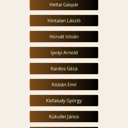
Heltai Gáspár
Hintalan László
Horvát István
Ipolyi Arnold
Kardos Géza
Kisbán Emil
Kisfaludy György
Küküllei János