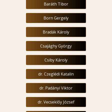
Baráth Tibor
Born Gergely
Bradák Károly
Csajághy György
Csiby Károly
dr. Czeglédi Katalin
dr. Padányi Viktor
dr. Vecseklőy József