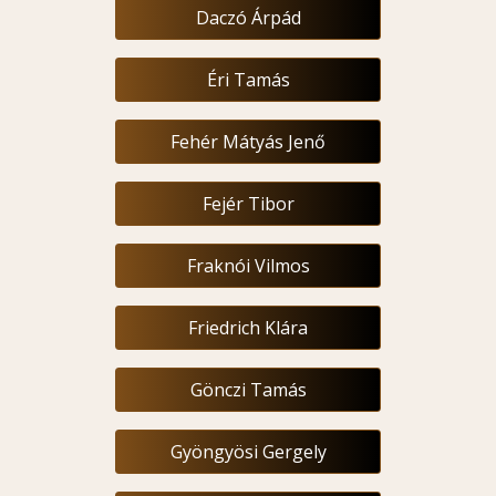
Daczó Árpád
Éri Tamás
Fehér Mátyás Jenő
Fejér Tibor
Fraknói Vilmos
Friedrich Klára
Gönczi Tamás
Gyöngyösi Gergely