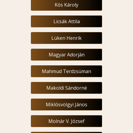
Kós Károly
Licsák Attila
Lüken Henrik
Magyar Adorján
Mahmud Terdzsüman
Makoldi Sándorné
Miklósvölgyi János
Molnár V. József