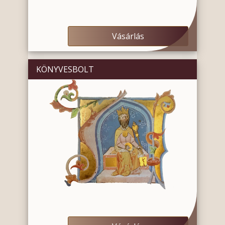
Vásárlás
KÖNYVESBOLT