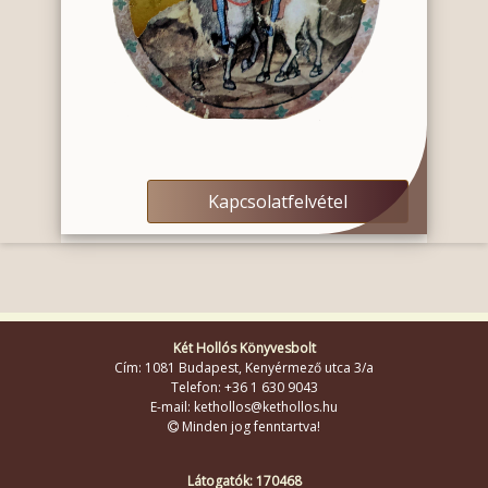
Kapcsolatfelvétel
Két Hollós Könyvesbolt
Cím: 1081 Budapest, Kenyérmező utca 3/a
Telefon: +36 1 630 9043
E-mail: kethollos@kethollos.hu
Minden jog fenntartva!
Látogatók: 170468