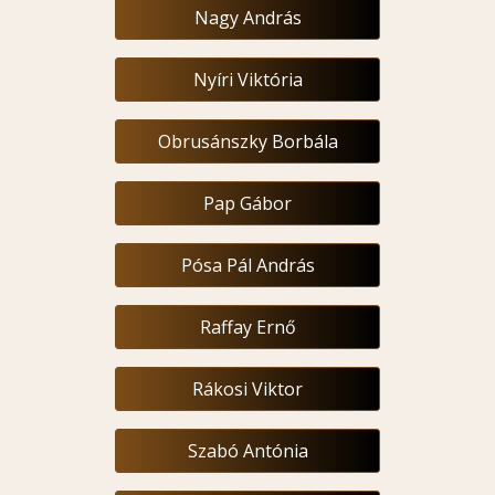
Nagy András
Nyíri Viktória
Obrusánszky Borbála
Pap Gábor
Pósa Pál András
Raffay Ernő
Rákosi Viktor
Szabó Antónia