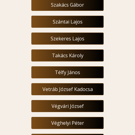
Szakács Gábor
Szántai Lajos
Szekeres Lajos
Takács Károly
Télfy János
Vetráb József Kadocsa
Végvári József
Véghelyi Péter