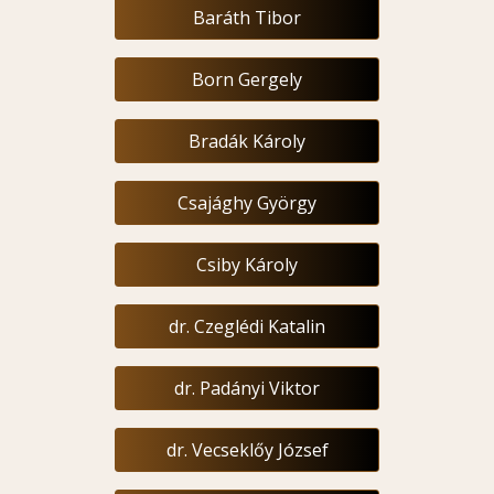
Baráth Tibor
Born Gergely
Bradák Károly
Csajághy György
Csiby Károly
dr. Czeglédi Katalin
dr. Padányi Viktor
dr. Vecseklőy József