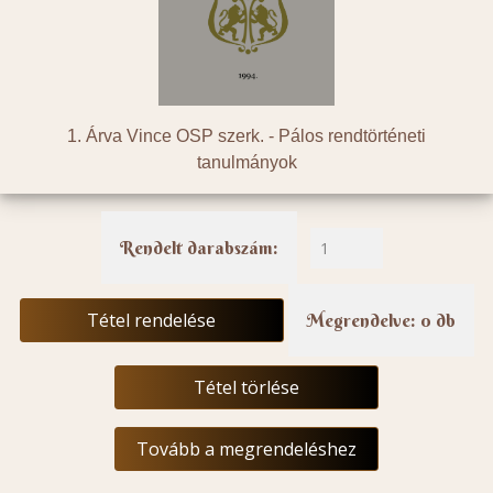
1. Árva Vince OSP szerk. -
Pálos rendtörténeti
tanulmányok
Rendelt darabszám:
Tétel rendelése
Megrendelve: 0 db
Tétel törlése
Tovább a megrendeléshez