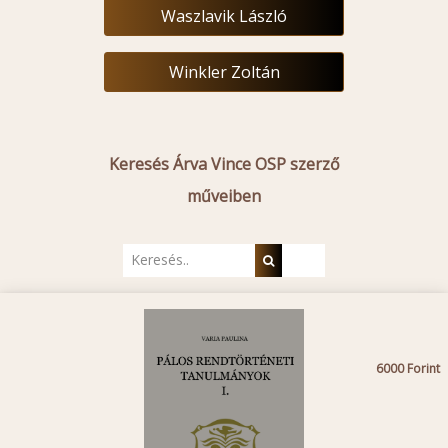
Waszlavik László
Winkler Zoltán
Keresés Árva Vince OSP szerző
műveiben
6000