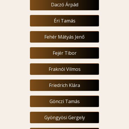
Daczó Árpád
Éri Tamás
Fehér Mátyás Jenő
Fejér Tibor
Fraknói Vilmos
Friedrich Klára
Gönczi Tamás
Gyöngyösi Gergely