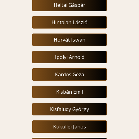
Heltai Gáspár
Hintalan László
Horvát István
Ipolyi Arnold
Kardos Géza
Kisbán Emil
Kisfaludy György
Küküllei János