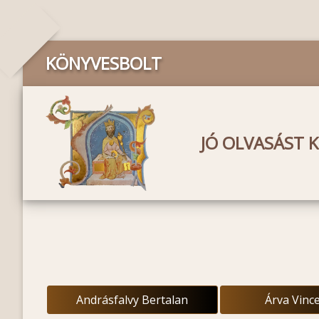
KÖNYVESBOLT
JÓ OLVASÁST 
Andrásfalvy Bertalan
Árva Vinc