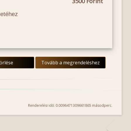
3500
netéhez
törlése
Tovább a megrendeléshez
Renderelési idő: 0.0096471309661865 másodperc.