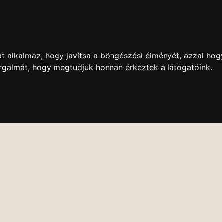
t alkalmaz, hogy javítsa a böngészési élményét, azzal hog
orgalmát, hogy megtudjuk honnan érkeztek a látogatóink.
DVD BOLT
ONLINE KÖZVETÍTÉS
VIDEÓTÁR
ESEMÉNY