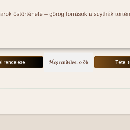
rok őstörténete – görög források a scythák törté
el rendelése
Tétel 
Megrendelve: 0 db