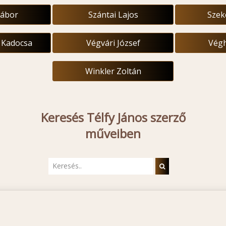
Gábor
Szántai Lajos
Szek
f Kadocsa
Végvári József
Végh
Winkler Zoltán
Keresés Télfy János szerző
műveiben