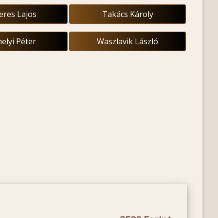
eres Lajos
Takács Károly
elyi Péter
Waszlavik László