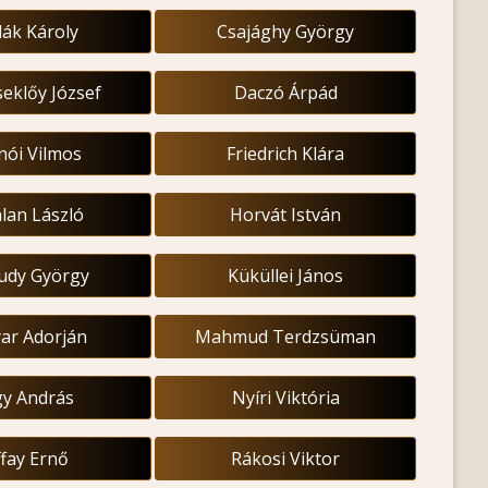
ák Károly
Csajághy György
seklőy József
Daczó Árpád
nói Vilmos
Friedrich Klára
lan László
Horvát István
ludy György
Küküllei János
ar Adorján
Mahmud Terdzsüman
y András
Nyíri Viktória
fay Ernő
Rákosi Viktor