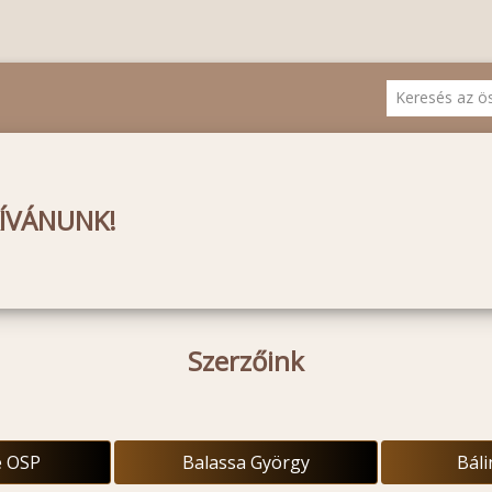
KÍVÁNUNK!
Szerzőink
e OSP
Balassa György
Báli