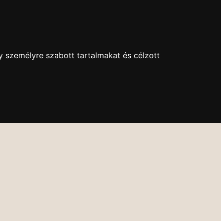
+36 1 630-9043
kethollos@kethollos.hu
Nyitva: H-P: 11-18
y személyre szabott tartalmakat és célzott
EK
KAPCSOLAT