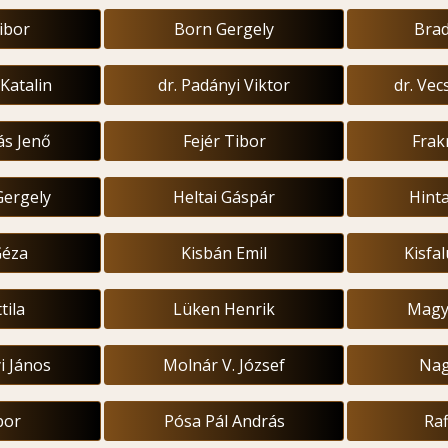
ibor
Born Gergely
Brad
 Katalin
dr. Padányi Viktor
dr. Vec
ás Jenő
Fejér Tibor
Frak
Gergely
Heltai Gáspár
Hinta
Géza
Kisbán Emil
Kisfa
tila
Lüken Henrik
Magy
i János
Molnár V. József
Nag
bor
Pósa Pál András
Raf