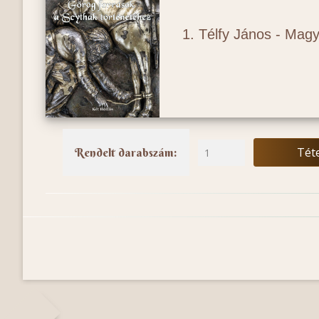
1. Télfy János -
Magya
Tét
Rendelt darabszám: