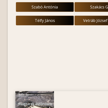
Szabó Antónia
Szakács 
Télfy János
Vetráb Józse