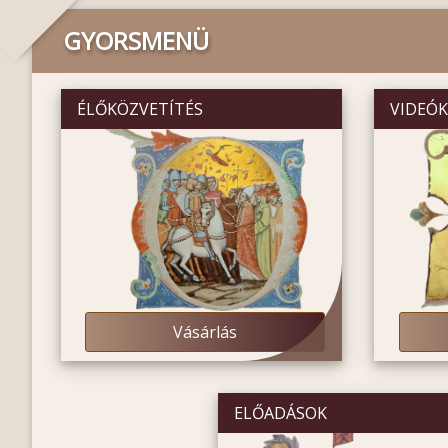
GYORSMENÜ
ÉLŐKÖZVETÍTÉS
VIDEÓ
Vásárlás
ELŐADÁSOK