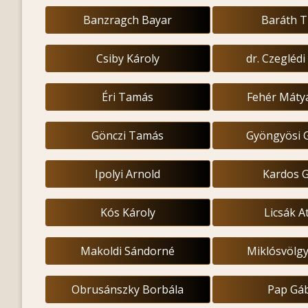
Banzragch Bayar
Baráth T
Csiby Károly
dr. Czeglédi
Éri Tamás
Fehér Máty
Gönczi Tamás
Gyöngyösi 
Ipolyi Arnold
Kardos 
Kós Károly
Licsák At
Makoldi Sándorné
Miklósvölgy
Obrusánszky Borbála
Pap Gá