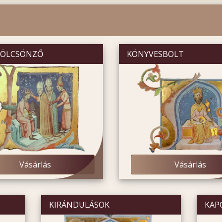
KÖLCSÖNZŐ
KÖNYVESBOLT
Vásárlás
Vásárlás
KIRÁNDULÁSOK
KAP