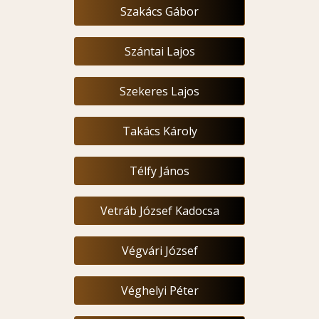
Szakács Gábor
Szántai Lajos
Szekeres Lajos
Takács Károly
Télfy János
Vetráb József Kadocsa
Végvári József
Véghelyi Péter