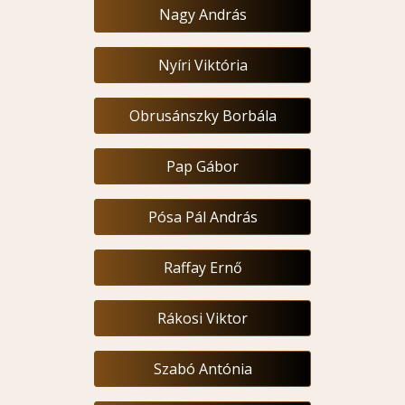
Nagy András
Nyíri Viktória
Obrusánszky Borbála
Pap Gábor
Pósa Pál András
Raffay Ernő
Rákosi Viktor
Szabó Antónia