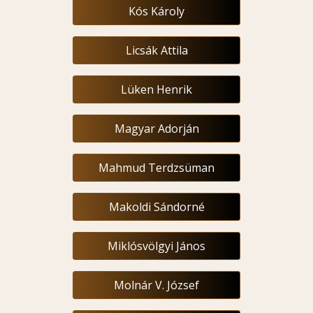
Kós Károly
Licsák Attila
Lüken Henrik
Magyar Adorján
Mahmud Terdzsüman
Makoldi Sándorné
Miklósvölgyi János
Molnár V. József