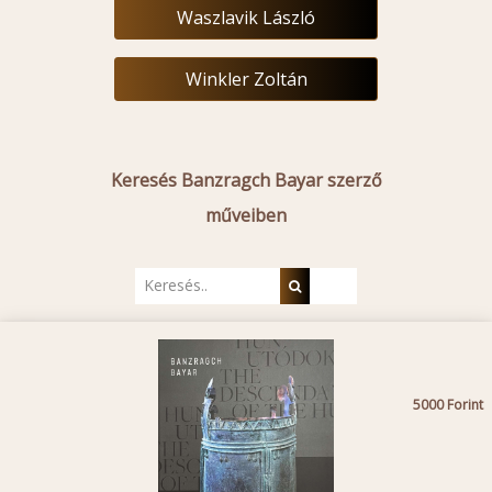
Waszlavik László
Winkler Zoltán
Keresés Banzragch Bayar szerző
műveiben
5000