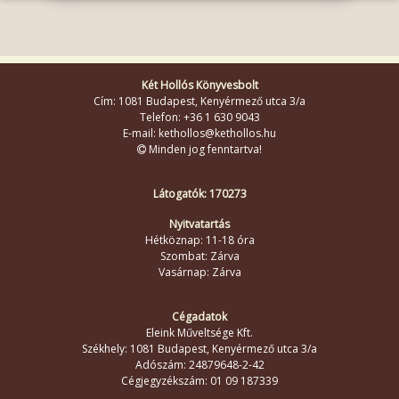
Két Hollós Könyvesbolt
Cím: 1081 Budapest, Kenyérmező utca 3/a
Telefon: +36 1 630 9043
E-mail: kethollos@kethollos.hu
Minden jog fenntartva!
Látogatók: 170273
Nyitvatartás
Hétköznap: 11-18 óra
Szombat: Zárva
Vasárnap: Zárva
Cégadatok
Eleink Műveltsége Kft.
Székhely: 1081 Budapest, Kenyérmező utca 3/a
Adószám: 24879648-2-42
Cégjegyzékszám: 01 09 187339