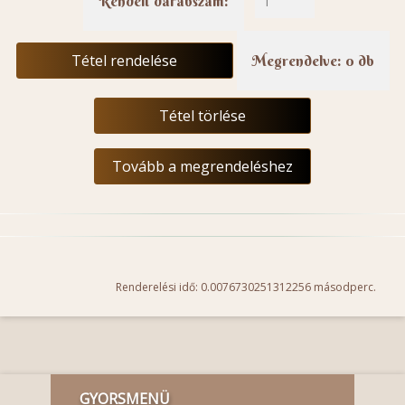
Rendelt darabszám:
Tétel rendelése
Megrendelve: 0 db
Tétel törlése
Tovább a megrendeléshez
Renderelési idő: 0.0076730251312256 másodperc.
GYORSMENÜ