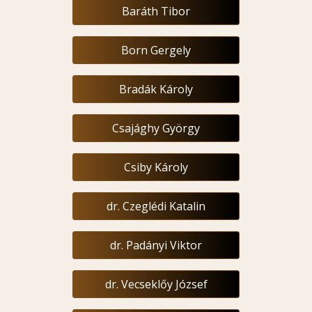
Baráth Tibor
Born Gergely
Bradák Károly
Csajághy György
Csiby Károly
dr. Czeglédi Katalin
dr. Padányi Viktor
dr. Vecseklőy József