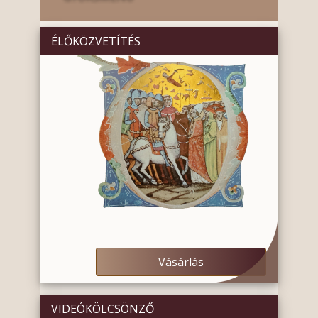
ÉLŐKÖZVETÍTÉS
Vásárlás
VIDEÓKÖLCSÖNZŐ