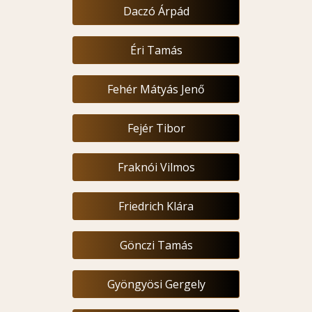
Daczó Árpád
Éri Tamás
Fehér Mátyás Jenő
Fejér Tibor
Fraknói Vilmos
Friedrich Klára
Gönczi Tamás
Gyöngyösi Gergely