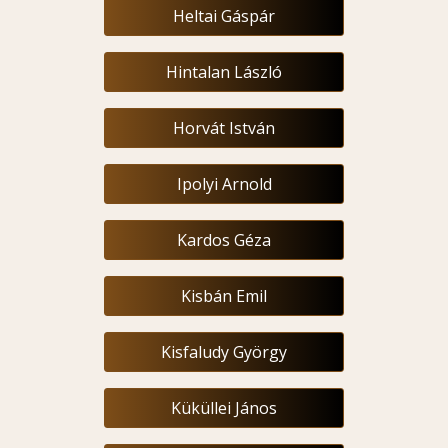
Heltai Gáspár
Hintalan László
Horvát István
Ipolyi Arnold
Kardos Géza
Kisbán Emil
Kisfaludy György
Küküllei János