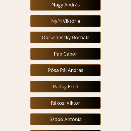
Nagy András
Nyíri Viktória
Obrusánszky Borbála
Pap Gábor
Pósa Pál András
Raffay Ernő
Rákosi Viktor
Szabó Antónia