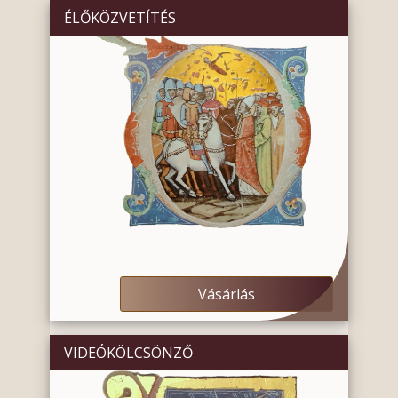
ÉLŐKÖZVETÍTÉS
Vásárlás
VIDEÓKÖLCSÖNZŐ