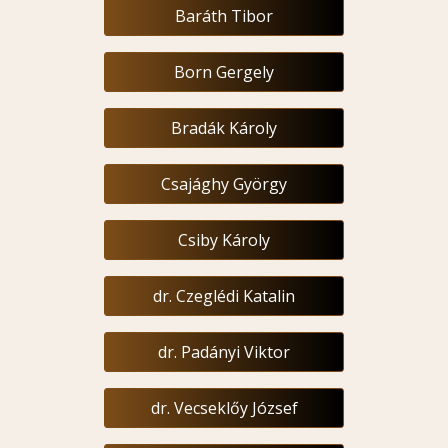
Baráth Tibor
Born Gergely
Bradák Károly
Csajághy György
Csiby Károly
dr. Czeglédi Katalin
dr. Padányi Viktor
dr. Vecseklőy József