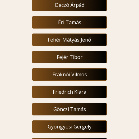
Daczó Árpád
Éri Tamás
Fehér Mátyás Jenő
Fejér Tibor
Fraknói Vilmos
Friedrich Klára
Gönczi Tamás
Gyöngyösi Gergely