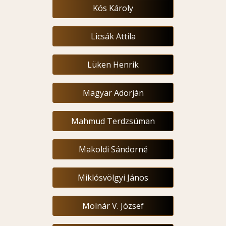
Kós Károly
Licsák Attila
Lüken Henrik
Magyar Adorján
Mahmud Terdzsüman
Makoldi Sándorné
Miklósvölgyi János
Molnár V. József