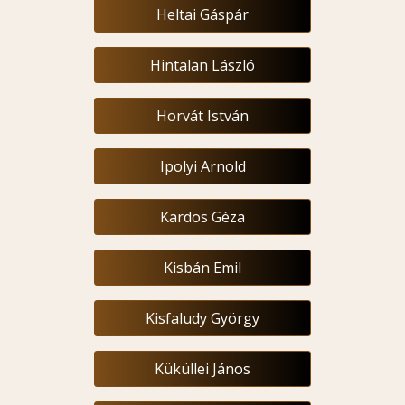
Heltai Gáspár
Hintalan László
Horvát István
Ipolyi Arnold
Kardos Géza
Kisbán Emil
Kisfaludy György
Küküllei János