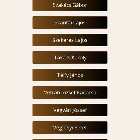
Szakács Gábor
Szántai Lajos
Szekeres Lajos
Takács Károly
Télfy János
Vetráb József Kadocsa
Végvári József
Véghelyi Péter