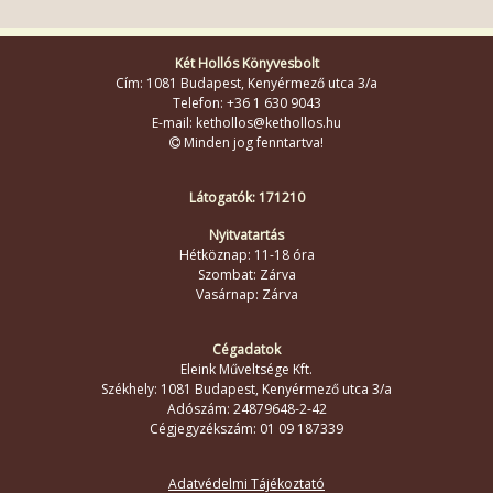
Két Hollós Könyvesbolt
Cím: 1081 Budapest, Kenyérmező utca 3/a
Telefon: +36 1 630 9043
E-mail: kethollos@kethollos.hu
Minden jog fenntartva!
Látogatók: 171210
Nyitvatartás
Hétköznap: 11-18 óra
Szombat: Zárva
Vasárnap: Zárva
Cégadatok
Eleink Műveltsége Kft.
Székhely: 1081 Budapest, Kenyérmező utca 3/a
Adószám: 24879648-2-42
Cégjegyzékszám: 01 09 187339
Adatvédelmi Tájékoztató